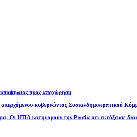
ος υποψήφιος προς αποχώρηση
 απερχόμενου κυβερνώντος Σοσιαλδημοκρατικού Κόμ
ημα; Οι ΗΠΑ κατηγορούν την Ρωσία ότι εκτόξευσε δια