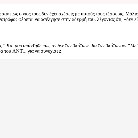
αν πως ο γιος τους δεν έχει σχέσεις με αυτούς τους τέσσερις. Μάλισ
τρόφος φέρεται να ασέλγησε στην αδερφή του, λέγοντας ότι, «δεν είχ
ου;” Και μου απάντησε πως αν δεν τον σκότωνε, θα τον σκότωναν. “Με τ
ρα του ANT1, για να συνεχίσει: