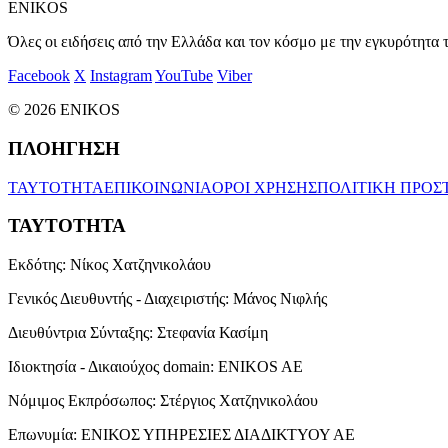
ENIKOS
Όλες οι ειδήσεις από την Ελλάδα και τον κόσμο με την εγκυρότητα τ
Facebook
X
Instagram
YouTube
Viber
© 2026 ENIKOS
ΠΛΟΗΓΗΣΗ
ΤΑΥΤΟΤΗΤΑ
ΕΠΙΚΟΙΝΩΝΙΑ
ΟΡΟΙ ΧΡΗΣΗΣ
ΠΟΛΙΤΙΚΗ ΠΡΟΣ
ΤΑΥΤΟΤΗΤΑ
Εκδότης:
Νίκος Χατζηνικολάου
Γενικός Διευθυντής - Διαχειριστής:
Μάνος Νιφλής
Διευθύντρια Σύνταξης:
Στεφανία Κασίμη
Ιδιοκτησία - Δικαιούχος domain:
ENIKOS AE
Νόμιμος Εκπρόσωπος:
Στέργιος Χατζηνικολάου
Επωνυμία:
ΕΝΙΚΟΣ ΥΠΗΡΕΣΙΕΣ ΔΙΑΔΙΚΤΥΟΥ ΑΕ