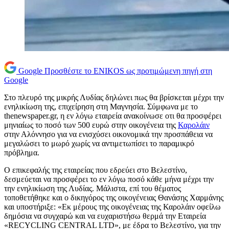
Google
Προσθέστε το ENIKOS ως προτιμώμενη πηγή στη
Google
Στο πλευρό της μικρής Λυδίας δηλώνει πως θα βρίσκεται μέχρι την
ενηλικίωση της, επιχείρηση στη Μαγνησία. Σύμφωνα με το
thenewspaper.gr, η εν λόγω εταιρεία ανακοίνωσε οτι θα προσφέρει
μηνιαίως το ποσό των 500 ευρώ στην οικογένεια της
Καρολάιν
στην Αλόννησο για να ενισχύσει οικονομικά την προσπάθεια να
μεγαλώσει το μωρό χωρίς να αντιμετωπίσει το παραμικρό
πρόβλημα.
Ο επικεφαλής της εταιρείας που εδρεύει στο Βελεστίνο,
δεσμεύεται να προσφέρει το εν λόγω ποσό κάθε μήνα μέχρι την
την ενηλικίωση της Λυδίας. Μάλιστα, επί του θέματος
τοποθετήθηκε και ο δικηγόρος της οικογένειας Θανάσης Χαρμάνης
και υποστήριξε: «Εκ μέρους της οικογένειας της Καρολάιν οφείλω
δημόσια να συγχαρώ και να ευχαριστήσω θερμά την Εταιρεία
«RECYCLING CENTRAL LTD», με έδρα το Βελεστίνο, για την