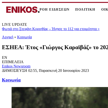
ENIKOS
.
ΡΟΗ ΕΙΔΗΣΕΩΝ
ΠΟΛΙΤΙΚΗ
ΟΙ
LIVE UPDATE
Φωτιά στο Στεφάνι Κορινθίας – Ήχησε το 112 για ετοιμότητα
»
Αρχική
»
Κοινωνία
ΕΣΗΕΑ: Έτος «Γιώργος Καραϊβάζ» το 2023
EN
ΕΠΙΜΕΛΕΙΑ
Enikos Newsroom
ΔΗΜΟΣΙΕΥΣΗ
02:55, Παρασκευή 20 Ιανουαρίου 2023
Κοινωνία