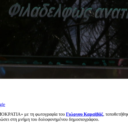
gle
ΚΡΑΤΙΑ» με τη φωτογραφία του
Γιώργου Καραϊβάζ
, τοποθετήθη
ερώσει στη μνήμη του δολοφονημένου δημοσιογράφου.