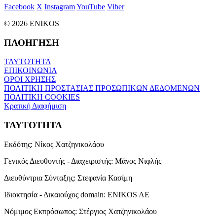
Facebook
X
Instagram
YouTube
Viber
© 2026 ENIKOS
ΠΛΟΗΓΗΣΗ
ΤΑΥΤΟΤΗΤΑ
ΕΠΙΚΟΙΝΩΝΙΑ
ΟΡΟΙ ΧΡΗΣΗΣ
ΠΟΛΙΤΙΚΗ ΠΡΟΣΤΑΣΙΑΣ ΠΡΟΣΩΠΙΚΩΝ ΔΕΔΟΜΕΝΩΝ
ΠΟΛΙΤΙΚΗ COOKIES
Κρατική Διαφήμιση
ΤΑΥΤΟΤΗΤΑ
Εκδότης:
Νίκος Χατζηνικολάου
Γενικός Διευθυντής - Διαχειριστής:
Μάνος Νιφλής
Διευθύντρια Σύνταξης:
Στεφανία Κασίμη
Ιδιοκτησία - Δικαιούχος domain:
ENIKOS AE
Νόμιμος Εκπρόσωπος:
Στέργιος Χατζηνικολάου