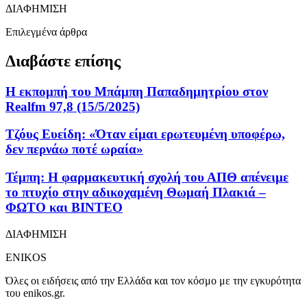
ΔΙΑΦΗΜΙΣΗ
Επιλεγμένα άρθρα
Διαβάστε επίσης
Η εκπομπή του Μπάμπη Παπαδημητρίου στον
Realfm 97,8 (15/5/2025)
Τζόυς Ευείδη: «Όταν είμαι ερωτευμένη υποφέρω,
δεν περνάω ποτέ ωραία»
Τέμπη: Η φαρμακευτική σχολή του ΑΠΘ απένειμε
το πτυχίο στην αδικοχαμένη Θωμαή Πλακιά –
ΦΩΤΟ και ΒΙΝΤΕΟ
ΔΙΑΦΗΜΙΣΗ
ENIKOS
Όλες οι ειδήσεις από την Ελλάδα και τον κόσμο με την εγκυρότητα
του enikos.gr.