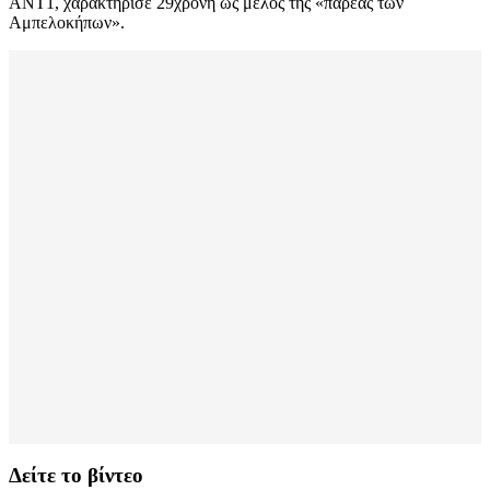
ΑΝΤ1, χαρακτήρισε 29χρονη ως μέλος της «παρέας των
Αμπελοκήπων».
Δείτε το βίντεο