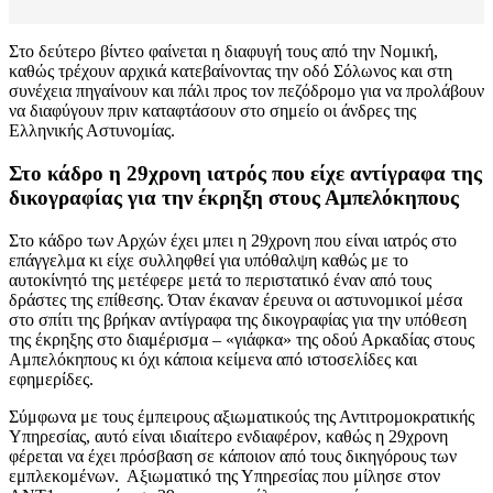
Στο δεύτερο βίντεο φαίνεται η διαφυγή τους από την Νομική,
καθώς τρέχουν αρχικά κατεβαίνοντας την οδό Σόλωνος και στη
συνέχεια πηγαίνουν και πάλι προς τον πεζόδρομο για να προλάβουν
να διαφύγουν πριν καταφτάσουν στο σημείο οι άνδρες της
Ελληνικής Αστυνομίας.
Στο κάδρο η 29χρονη ιατρός που είχε αντίγραφα της
δικογραφίας για την έκρηξη στους Αμπελόκηπους
Στο κάδρο των Αρχών έχει μπει η 29χρονη που είναι ιατρός στο
επάγγελμα κι είχε συλληφθεί για υπόθαλψη καθώς με το
αυτοκίνητό της μετέφερε μετά το περιστατικό έναν από τους
δράστες της επίθεσης. Όταν έκαναν έρευνα οι αστυνομικοί μέσα
στο σπίτι της βρήκαν αντίγραφα της δικογραφίας για την υπόθεση
της έκρηξης στο διαμέρισμα – «γιάφκα» της οδού Αρκαδίας στους
Αμπελόκηπους κι όχι κάποια κείμενα από ιστοσελίδες και
εφημερίδες.
Σύμφωνα με τους έμπειρους αξιωματικούς της Αντιτρομοκρατικής
Υπηρεσίας, αυτό είναι ιδιαίτερο ενδιαφέρον, καθώς η 29χρονη
φέρεται να έχει πρόσβαση σε κάποιον από τους δικηγόρους των
εμπλεκομένων. Αξιωματικό της Υπηρεσίας που μίλησε στον