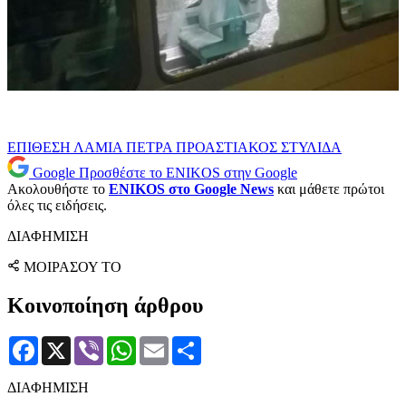
ΕΠΙΘΕΣΗ
ΛΑΜΙΑ
ΠΕΤΡΑ
ΠΡΟΑΣΤΙΑΚΟΣ
ΣΤΥΛΙΔΑ
Google
Προσθέστε το ENIKOS στην Google
Ακολουθήστε το
ENIKOS στο Google News
και μάθετε πρώτοι
όλες τις ειδήσεις.
ΔΙΑΦΗΜΙΣΗ
ΜΟΙΡΑΣΟΥ ΤΟ
Κοινοποίηση άρθρου
Facebook
X
Viber
WhatsApp
Email
Μοιραστείτε
ΔΙΑΦΗΜΙΣΗ