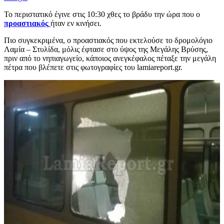
Το περιστατικό έγινε στις 10:30 χθες το βράδυ την ώρα που ο
προαστιακός
ήταν εν κινήσει.
Πιο συγκεκριμένα, ο προαστιακός που εκτελούσε το δρομολόγιο
Λαμία – Στυλίδα, μόλις έφτασε στο ύψος της Μεγάλης Βρύσης,
πριν από το νηπιαγωγείο, κάποιος ανεγκέφαλος πέταξε την μεγάλη
πέτρα που βλέπετε στις φωτογραφίες του lamiareport.gr.