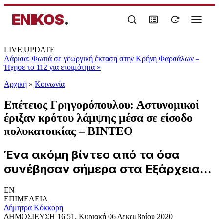
ENIKOS
.
LIVE UPDATE
Λάρισα: Φωτιά σε γεωργική έκταση στην Κρήνη Φαρσάλων –
Ήχησε το 112 για ετοιμότητα
»
Αρχική
»
Κοινωνία
Επέτειος Γρηγορόπουλου: Αστυνομικοί
έριξαν κρότου λάμψης μέσα σε είσοδο
πολυκατοικίας – ΒΙΝΤΕΟ
Ένα ακόμη βίντεο από τα όσα
συνέβησαν σήμερα στα Εξάρχεια...
EN
ΕΠΙΜΕΛΕΙΑ
Δήμητρα Κόκκορη
ΔΗΜΟΣΙΕΥΣΗ
16:51, Κυριακή 06 Δεκεμβρίου 2020