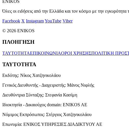
ENIKOS
Όλες οι ειδήσεις από την Ελλάδα και τον κόσμο με την εγκυρότητα τ
Facebook
X
Instagram
YouTube
Viber
© 2026 ENIKOS
ΠΛΟΗΓΗΣΗ
ΤΑΥΤΟΤΗΤΑ
ΕΠΙΚΟΙΝΩΝΙΑ
ΟΡΟΙ ΧΡΗΣΗΣ
ΠΟΛΙΤΙΚΗ ΠΡΟΣ
ΤΑΥΤΟΤΗΤΑ
Εκδότης:
Νίκος Χατζηνικολάου
Γενικός Διευθυντής - Διαχειριστής:
Μάνος Νιφλής
Διευθύντρια Σύνταξης:
Στεφανία Κασίμη
Ιδιοκτησία - Δικαιούχος domain:
ENIKOS AE
Νόμιμος Εκπρόσωπος:
Στέργιος Χατζηνικολάου
Επωνυμία:
ΕΝΙΚΟΣ ΥΠΗΡΕΣΙΕΣ ΔΙΑΔΙΚΤΥΟΥ ΑΕ