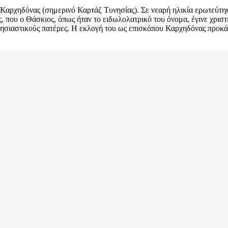
Καρχηδόνας (σημερινό Καρτάζ Τυνησίας). Σε νεαρή ηλικία ερωτεύτηκ
ς, που ο Θάσκιος, όπως ήταν το ειδωλολατρικό του όνομα, έγινε χρισ
λησιαστικούς πατέρες. Η εκλογή του ως επισκόπου Καρχηδόνας προκά