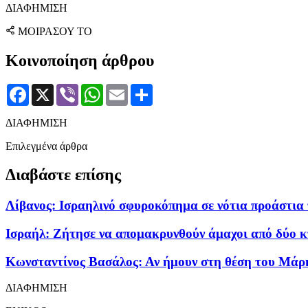
ΔΙΑΦΗΜΙΣΗ
ΜΟΙΡΑΣΟΥ ΤΟ
Κοινοποίηση άρθρου
Facebook
X
Viber
WhatsApp
Email
Μοιραστείτε
ΔΙΑΦΗΜΙΣΗ
Επιλεγμένα άρθρα
Διαβάστε επίσης
Λίβανος: Ισραηλινό σφυροκόπημα σε νότια προάστια 
Ισραήλ: Ζήτησε να απομακρυνθούν άμαχοι από δύο κ
Κωνσταντίνος Βασάλος: Αν ήμουν στη θέση του Μάρ
ΔΙΑΦΗΜΙΣΗ