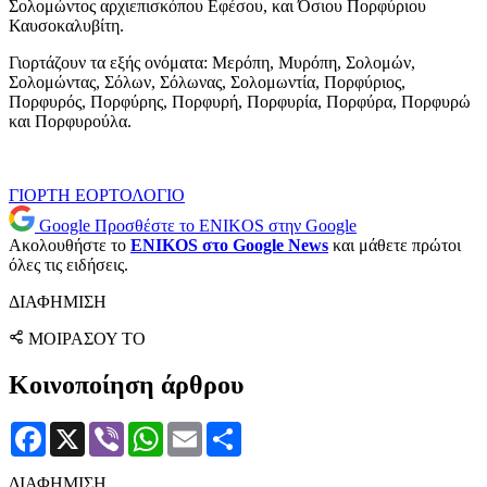
Σολομώντος αρχιεπισκόπου Εφέσου, και Όσιου Πορφύριου
Καυσοκαλυβίτη.
Γιορτάζουν τα εξής ονόματα: Μερόπη, Μυρόπη, Σολομών,
Σολομώντας, Σόλων, Σόλωνας, Σολομωντία, Πορφύριος,
Πορφυρός, Πορφύρης, Πορφυρή, Πορφυρία, Πορφύρα, Πορφυρώ
και Πορφυρούλα.
ΓΙΟΡΤΗ
ΕΟΡΤΟΛΟΓΙΟ
Google
Προσθέστε το ENIKOS στην Google
Ακολουθήστε το
ENIKOS στο Google News
και μάθετε πρώτοι
όλες τις ειδήσεις.
ΔΙΑΦΗΜΙΣΗ
ΜΟΙΡΑΣΟΥ ΤΟ
Κοινοποίηση άρθρου
Facebook
X
Viber
WhatsApp
Email
Μοιραστείτε
ΔΙΑΦΗΜΙΣΗ