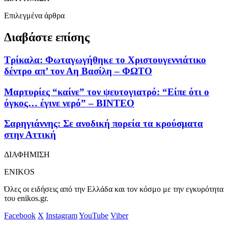
Επιλεγμένα άρθρα
Διαβάστε επίσης
Τρίκαλα: Φωταγωγήθηκε το Χριστουγεννιάτικο
δέντρο απ’ τον Αη Βασίλη – ΦΩΤΟ
Μαρτυρίες “καίνε” τον ψευτογιατρό: “Είπε ότι ο
όγκος… έγινε νερό” – ΒΙΝΤΕΟ
Σαρηγιάννης: Σε ανοδική πορεία τα κρούσματα
στην Αττική
ΔΙΑΦΗΜΙΣΗ
ENIKOS
Όλες οι ειδήσεις από την Ελλάδα και τον κόσμο με την εγκυρότητα
του enikos.gr.
Facebook
X
Instagram
YouTube
Viber