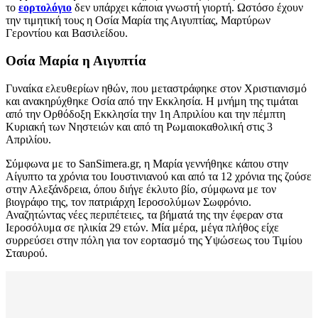
το
εορτολόγιο
δεν υπάρχει κάποια γνωστή γιορτή. Ωστόσο έχουν
την τιμητική τους η Οσία Μαρία της Αιγυπτίας, Μαρτύρων
Γεροντίου και Βασιλείδου.
Οσία Μαρία η Αιγυπτία
Γυναίκα ελευθερίων ηθών, που μεταστράφηκε στον Χριστιανισμό
και ανακηρύχθηκε Οσία από την Εκκλησία. Η μνήμη της τιμάται
από την Ορθόδοξη Εκκλησία την 1η Απριλίου και την πέμπτη
Κυριακή των Νηστειών και από τη Ρωμαιοκαθολική στις 3
Απριλίου.
Σύμφωνα με το SanSimera.gr, η Μαρία γεννήθηκε κάπου στην
Αίγυπτο τα χρόνια του Ιουστινιανού και από τα 12 χρόνια της ζούσε
στην Αλεξάνδρεια, όπου διήγε έκλυτο βίο, σύμφωνα με τον
βιογράφο της, τον πατριάρχη Ιεροσολύμων Σωφρόνιο.
Αναζητώντας νέες περιπέτειες, τα βήματά της την έφεραν στα
Ιεροσόλυμα σε ηλικία 29 ετών. Μία μέρα, μέγα πλήθος είχε
συρρεύσει στην πόλη για τον εορτασμό της Υψώσεως του Τιμίου
Σταυρού.