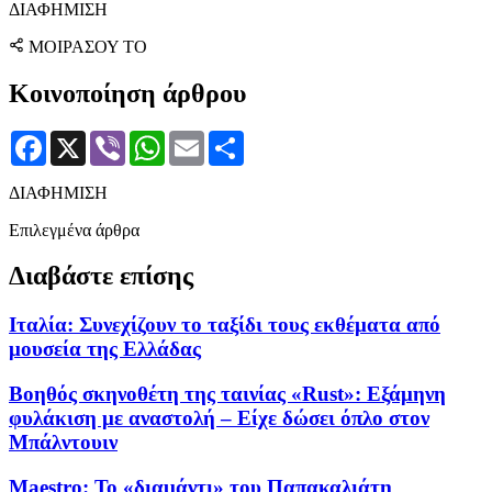
ΔΙΑΦΗΜΙΣΗ
ΜΟΙΡΑΣΟΥ ΤΟ
Κοινοποίηση άρθρου
Facebook
X
Viber
WhatsApp
Email
Μοιραστείτε
ΔΙΑΦΗΜΙΣΗ
Επιλεγμένα άρθρα
Διαβάστε επίσης
Ιταλία: Συνεχίζουν το ταξίδι τους εκθέματα από
μουσεία της Ελλάδας
Βοηθός σκηνοθέτη της ταινίας «Rust»: Εξάμηνη
φυλάκιση με αναστολή – Είχε δώσει όπλο στον
Μπάλντουιν
Maestro: Το «διαμάντι» του Παπακαλιάτη