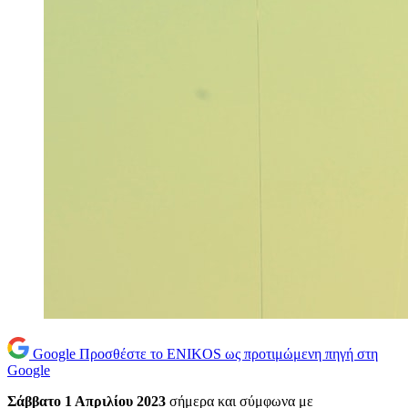
Google
Προσθέστε το ENIKOS ως προτιμώμενη πηγή στη
Google
Σάββατο 1 Απριλίου 2023
σήμερα και σύμφωνα με