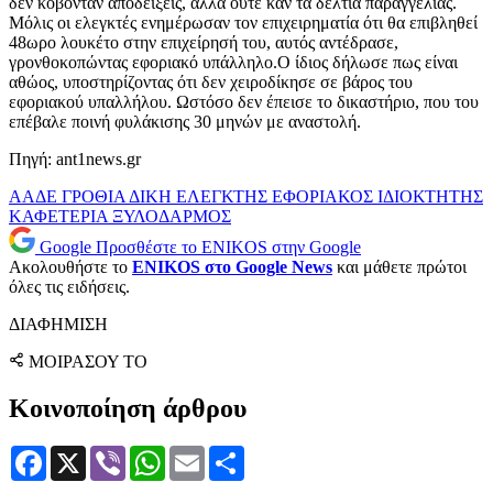
δεν κόβονταν αποδείξεις, αλλά ούτε καν τα δελτία παραγγελίας.
Μόλις οι ελεγκτές ενημέρωσαν τον επιχειρηματία ότι θα επιβληθεί
48ωρο λουκέτο στην επιχείρησή του, αυτός αντέδρασε,
γρονθοκοπώντας εφοριακό υπάλληλο.Ο ίδιος δήλωσε πως είναι
αθώος, υποστηρίζοντας ότι δεν χειροδίκησε σε βάρος του
εφοριακού υπαλλήλου. Ωστόσο δεν έπεισε το δικαστήριο, που του
επέβαλε ποινή φυλάκισης 30 μηνών με αναστολή.
Πηγή: ant1news.gr
ΑΑΔΕ
ΓΡΟΘΙΑ
ΔΙΚΗ
ΕΛΕΓΚΤΗΣ
ΕΦΟΡΙΑΚΟΣ
ΙΔΙΟΚΤΗΤΗΣ
ΚΑΦΕΤΕΡΙΑ
ΞΥΛΟΔΑΡΜΟΣ
Google
Προσθέστε το ENIKOS στην Google
Ακολουθήστε το
ENIKOS στο Google News
και μάθετε πρώτοι
όλες τις ειδήσεις.
ΔΙΑΦΗΜΙΣΗ
ΜΟΙΡΑΣΟΥ ΤΟ
Κοινοποίηση άρθρου
Facebook
X
Viber
WhatsApp
Email
Μοιραστείτε