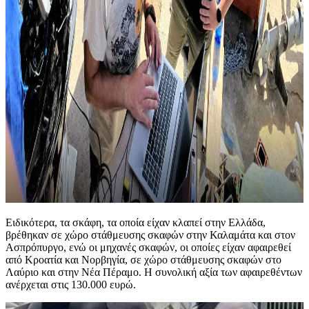
Ειδικότερα, τα σκάφη, τα οποία είχαν κλαπεί στην Ελλάδα,
βρέθηκαν σε χώρο στάθμευσης σκαφών στην Καλαμάτα και στον
Ασπρόπυργο, ενώ οι μηχανές σκαφών, οι οποίες είχαν αφαιρεθεί
από Κροατία και Νορβηγία, σε χώρο στάθμευσης σκαφών στο
Λαύριο και στην Νέα Πέραμο. Η συνολική αξία των αφαιρεθέντων
ανέρχεται στις 130.000 ευρώ.