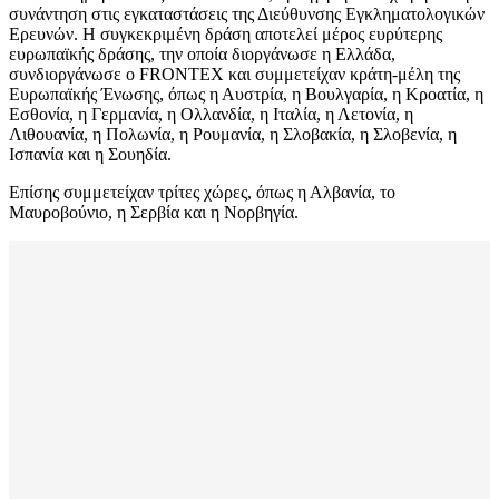
συνάντηση στις εγκαταστάσεις της Διεύθυνσης Εγκληματολογικών
Ερευνών. Η συγκεκριμένη δράση αποτελεί μέρος ευρύτερης
ευρωπαϊκής δράσης, την οποία διοργάνωσε η Ελλάδα,
συνδιοργάνωσε ο FRONTEX και συμμετείχαν κράτη-μέλη της
Ευρωπαϊκής Ένωσης, όπως η Αυστρία, η Βουλγαρία, η Κροατία, η
Εσθονία, η Γερμανία, η Ολλανδία, η Ιταλία, η Λετονία, η
Λιθουανία, η Πολωνία, η Ρουμανία, η Σλοβακία, η Σλοβενία, η
Ισπανία και η Σουηδία.
Επίσης συμμετείχαν τρίτες χώρες, όπως η Αλβανία, το
Μαυροβούνιο, η Σερβία και η Νορβηγία.