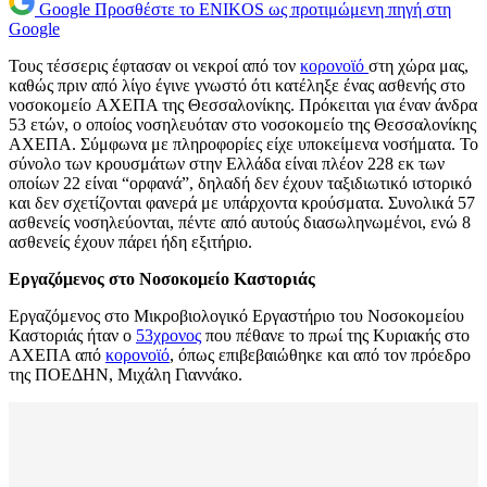
Google
Προσθέστε το ENIKOS ως προτιμώμενη πηγή στη
Google
Τους τέσσερις έφτασαν οι νεκροί από τον
κορονοϊό
στη χώρα μας,
καθώς πριν από λίγο έγινε γνωστό ότι κατέληξε ένας ασθενής στο
νοσοκομείo ΑΧΕΠΑ της Θεσσαλονίκης. Πρόκειται για έναν άνδρα
53 ετών, ο οποίος νοσηλευόταν στο νοσοκομείο της Θεσσαλονίκης
ΑΧΕΠΑ. Σύμφωνα με πληροφορίες είχε υποκείμενα νοσήματα. Το
σύνολο των κρουσμάτων στην Ελλάδα είναι πλέον 228 εκ των
οποίων 22 είναι “ορφανά”, δηλαδή δεν έχουν ταξιδιωτικό ιστορικό
και δεν σχετίζονται φανερά με υπάρχοντα κρούσματα. Συνολικά 57
ασθενείς νοσηλεύονται, πέντε από αυτούς διασωληνωμένοι, ενώ 8
ασθενείς έχουν πάρει ήδη εξιτήριο.
Εργαζόμενος στο Νοσοκομείο Καστοριάς
Εργαζόμενος στο Μικροβιολογικό Εργαστήριο του Νοσοκομείου
Καστοριάς ήταν ο
53χρονος
που πέθανε το πρωί της Κυριακής στο
ΑΧΕΠΑ από
κορονοϊό
, όπως επιβεβαιώθηκε και από τον πρόεδρο
της ΠΟΕΔΗΝ, Μιχάλη Γιαννάκο.