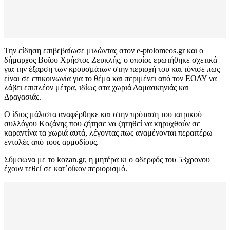
Την είδηση επιβεβαίωσε μιλώντας στον e-ptolomeos.gr και ο
δήμαρχος Βοϊου Χρήστος Ζευκλής, ο οποίος ερωτήθηκε σχετικά
για την έξαρση των κρουσμάτων στην περιοχή του και τόνισε πως
είναι σε επικοινωνία για το θέμα και περιμένει από τον ΕΟΔΥ να
λάβει επιπλέον μέτρα, ιδίως στα χωριά Δαμασκηνιάς και
Δραγασιάς.
Ο ίδιος μάλιστα αναφέρθηκε και στην πρόταση του ιατρικού
συλλόγου Κοζάνης που ζήτησε να ζητηθεί να κηρυχθούν σε
καραντίνα τα χωριά αυτά, λέγοντας πως αναμένονται περαιτέρω
εντολές από τους αρμοδίους.
Σύμφωνα με το kozan.gr, η μητέρα κι ο αδερφός του 53χρονου
έχουν τεθεί σε κατ΄οίκον περιορισμό.