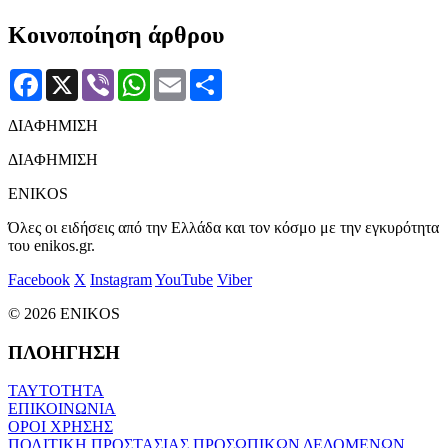
Κοινοποίηση άρθρου
Facebook
X
Viber
WhatsApp
Email
Μοιραστείτε
ΔΙΑΦΗΜΙΣΗ
ΔΙΑΦΗΜΙΣΗ
ENIKOS
Όλες οι ειδήσεις από την Ελλάδα και τον κόσμο με την εγκυρότητα
του enikos.gr.
Facebook
X
Instagram
YouTube
Viber
© 2026 ENIKOS
ΠΛΟΗΓΗΣΗ
ΤΑΥΤΟΤΗΤΑ
ΕΠΙΚΟΙΝΩΝΙΑ
ΟΡΟΙ ΧΡΗΣΗΣ
ΠΟΛΙΤΙΚΗ ΠΡΟΣΤΑΣΙΑΣ ΠΡΟΣΩΠΙΚΩΝ ΔΕΔΟΜΕΝΩΝ