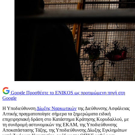
Google
Προσθέστε το ENIKOS ως προτιμώμενη πηγή στη
Google
Η Υποδιεύθυνση
Δίωξης Ναρκωτικών
της Διεύθυνσης Ασφάλειας
Αττικής πραγματοποίησε σήμερα τα ξημερώματα ειδική
επιχειρησιακή δράση στο Κατάστημα Κράτησης Κορυδαλλού, με
τη συνδρομή αστυνομικών της ΕΚΑΜ, της Υποδιεύθυνσης
Αποκατάστασης Τάξης, της Υποδιεύθυνσης Δίωξης Εγκλημάτων