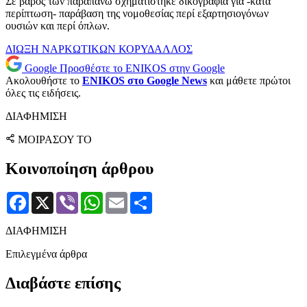
Σε βάρος των παραπάνω σχηματίστηκε δικογραφία για -κατά
περίπτωση- παράβαση της νομοθεσίας περί εξαρτησιογόνων
ουσιών και περί όπλων.
ΔΙΩΞΗ ΝΑΡΚΩΤΙΚΩΝ
ΚΟΡΥΔΑΛΛΟΣ
Google
Προσθέστε το ENIKOS στην Google
Ακολουθήστε το
ENIKOS στο Google News
και μάθετε πρώτοι
όλες τις ειδήσεις.
ΔΙΑΦΗΜΙΣΗ
ΜΟΙΡΑΣΟΥ ΤΟ
Κοινοποίηση άρθρου
Facebook
X
Viber
WhatsApp
Email
Μοιραστείτε
ΔΙΑΦΗΜΙΣΗ
Επιλεγμένα άρθρα
Διαβάστε επίσης