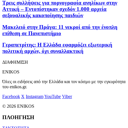
Τρεις συλλήψεις για πορνογραφία ανηλίκων στην
Αττική – Εντοπίστηκαν σχεδόν 1.000 αρχεία
σεξουαλικής κακοποίησης παιδιών
Μακελειό στην Πράγα: 11 νεκροί από την ένοπλη
επίθεση σε Πανεπιστήμιο
Γεραπετρίτης: Η Ελλάδα εφαρμόζει εξωτερική
πολιτική αρχών, όχι συναλλακτική
ΔΙΑΦΗΜΙΣΗ
ENIKOS
Όλες οι ειδήσεις από την Ελλάδα και τον κόσμο με την εγκυρότητα
του enikos.gr.
Facebook
X
Instagram
YouTube
Viber
© 2026 ENIKOS
ΠΛΟΗΓΗΣΗ