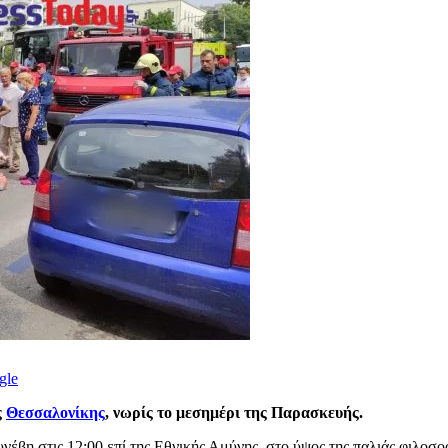
gle
ς
Θεσσαλονίκης
, νωρίς το μεσημέρι της Παρασκευής.
συνέβη στις 12:00 επί της Εθνικής Αμύνης, στο ύψος της παλιάς φιλοσ