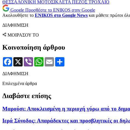
ΘΕΣΣΑΛΟΝΙΚΗ
ΜΟΤΟΣΙΚΛΕΤΑ
ΠΕΖΟΣ
ΤΡΟΧΑΙΟ
Google
Προσθέστε το ENIKOS στην Google
Ακολουθήστε το
ENIKOS στο Google News
και μάθετε πρώτοι όλες
ΔΙΑΦΗΜΙΣΗ
ΜΟΙΡΑΣΟΥ ΤΟ
Κοινοποίηση άρθρου
Facebook
X
Viber
WhatsApp
Email
Μοιραστείτε
ΔΙΑΦΗΜΙΣΗ
Επιλεγμένα άρθρα
Διαβάστε επίσης
Μαρούσι: Αποκλεισμένη η περιοχή γύρω από το δημ
Ιερά Σύνοδος: Απαράδεκτες και προσβλητικές οι δη