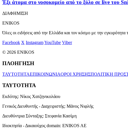
Έξι άτομα στο νοσοκομείο από το ξύλο σε live του S
ΔΙΑΦΗΜΙΣΗ
ENIKOS
Όλες οι ειδήσεις από την Ελλάδα και τον κόσμο με την εγκυρότητα τ
Facebook
X
Instagram
YouTube
Viber
© 2026 ENIKOS
ΠΛΟΗΓΗΣΗ
ΤΑΥΤΟΤΗΤΑ
ΕΠΙΚΟΙΝΩΝΙΑ
ΟΡΟΙ ΧΡΗΣΗΣ
ΠΟΛΙΤΙΚΗ ΠΡΟΣ
ΤΑΥΤΟΤΗΤΑ
Εκδότης:
Νίκος Χατζηνικολάου
Γενικός Διευθυντής - Διαχειριστής:
Μάνος Νιφλής
Διευθύντρια Σύνταξης:
Στεφανία Κασίμη
Ιδιοκτησία - Δικαιούχος domain:
ENIKOS AE