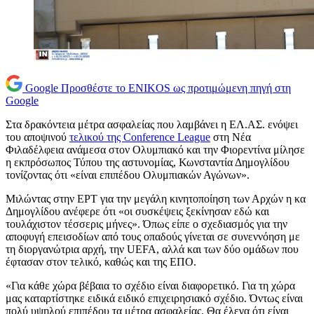
Google
Προσθέστε το ENIKOS ως προτιμώμενη πηγή στη
Google
Στα δρακόντεια μέτρα ασφαλείας που λαμβάνει η ΕΛ.ΑΣ. ενόψει
του αποψινού
τελικού της Conference League
στη Νέα
Φιλαδέλφεια ανάμεσα στον Ολυμπιακό και την Φιορεντίνα μίλησε
η εκπρόσωπος Τύπου της αστυνομίας, Κωνσταντία Δημογλίδου
τονίζοντας ότι «είναι επιπέδου Ολυμπιακών Αγώνων».
Μιλώντας στην ΕΡΤ για την μεγάλη κινητοποίηση των Αρχών η κα
Δημογλίδου ανέφερε ότι «οι συσκέψεις ξεκίνησαν εδώ και
τουλάχιστον τέσσερις μήνες». Όπως είπε ο σχεδιασμός για την
αποφυγή επεισοδίων από τους οπαδούς γίνεται σε συνεννόηση με
τη διοργανώτρια αρχή, την UEFA, αλλά και των δύο ομάδων που
έφτασαν στον τελικό, καθώς και της ΕΠΟ.
«Για κάθε χώρα βέβαια το σχέδιο είναι διαφορετικό. Για τη χώρα
μας καταρτίστηκε ειδικά ειδικό επιχειρησιακό σχέδιο. Όντως είναι
πολύ υψηλού επιπέδου τα μέτρα ασφαλείας. Θα έλεγα ότι είναι