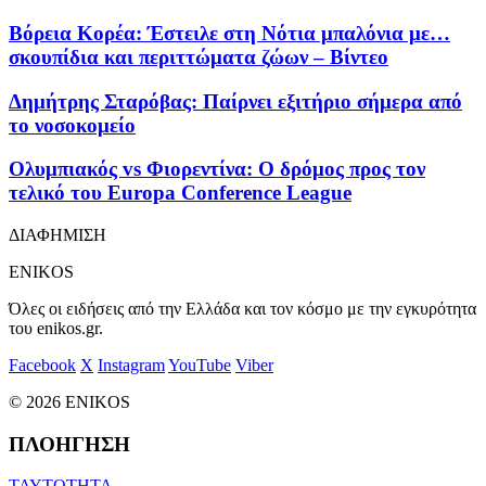
Βόρεια Κορέα: Έστειλε στη Νότια μπαλόνια με…
σκουπίδια και περιττώματα ζώων – Βίντεο
Δημήτρης Σταρόβας: Παίρνει εξιτήριο σήμερα από
το νοσοκομείο
Ολυμπιακός vs Φιορεντίνα: Ο δρόμος προς τον
τελικό του Europa Conference League
ΔΙΑΦΗΜΙΣΗ
ENIKOS
Όλες οι ειδήσεις από την Ελλάδα και τον κόσμο με την εγκυρότητα
του enikos.gr.
Facebook
X
Instagram
YouTube
Viber
© 2026 ENIKOS
ΠΛΟΗΓΗΣΗ
ΤΑΥΤΟΤΗΤΑ