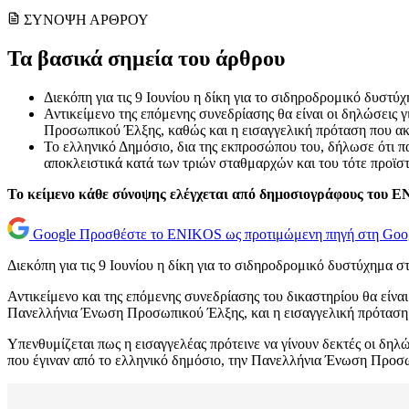
ΣΥΝΟΨΗ ΑΡΘΡΟΥ
Τα βασικά σημεία του άρθρου
Διεκόπη για τις 9 Ιουνίου η δίκη για το σιδηροδρομικό δυσ
Αντικείμενο της επόμενης συνεδρίασης θα είναι οι δηλώσεις
Προσωπικού Έλξης, καθώς και η εισαγγελική πρόταση που α
Το ελληνικό Δημόσιο, δια της εκπροσώπου του, δήλωσε ότι π
αποκλειστικά κατά των τριών σταθμαρχών και του τότε προϊ
Το κείμενο κάθε σύνοψης ελέγχεται από δημοσιογράφους του 
Google
Προσθέστε το ENIKOS ως προτιμώμενη πηγή στη Goo
Διεκόπη για τις 9 Ιουνίου η δίκη για το σιδηροδρομικό δυστύχημα σ
Αντικείμενο και της επόμενης συνεδρίασης του δικαστηρίου θα είνα
Πανελλήνια Ένωση Προσωπικού Έλξης, και η εισαγγελική πρόταση
Υπενθυμίζεται πως η εισαγγελέας πρότεινε να γίνουν δεκτές οι δη
που έγιναν από το ελληνικό δημόσιο, την Πανελλήνια Ένωση Προσω