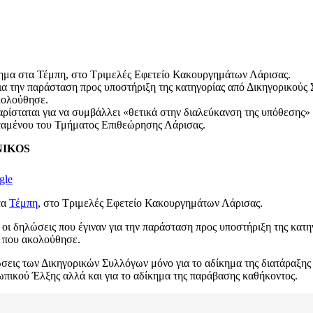
τύχημα στα Τέμπη, στο Τριμελές Εφετείο Κακουργημάτων Λάρισας.
 για την παράσταση προς υποστήριξη της κατηγορίας από Δικηγορικού
κολούθησε.
αρίσταται για να συμβάλλει «θετικά στην διαλεύκανση της υπόθεσης»
σταμένου του Τμήματος Επιθεώρησης Λάρισας.
ENIKOS
gle
τα
Τέμπη
, στο Τριμελές Εφετείο Κακουργημάτων Λάρισας.
ι οι δηλώσεις που έγιναν για την παράσταση προς υποστήριξη της κατ
 που ακολούθησε.
λώσεις των Δικηγορικών Συλλόγων μόνο για το αδίκημα της διατάραξη
πικού Έλξης αλλά και για το αδίκημα της παράβασης καθήκοντος.