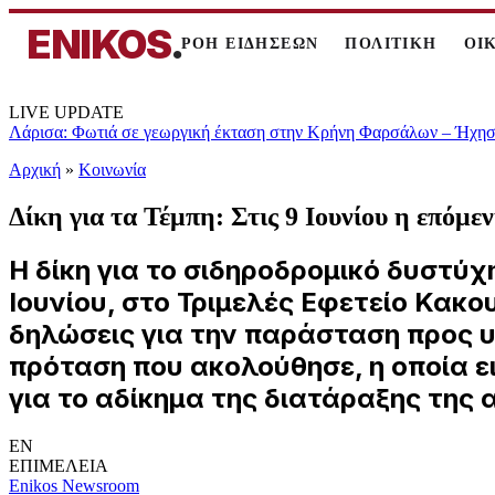
ENIKOS
.
ΡΟΗ ΕΙΔΗΣΕΩΝ
ΠΟΛΙΤΙΚΗ
ΟΙ
LIVE UPDATE
Λάρισα: Φωτιά σε γεωργική έκταση στην Κρήνη Φαρσάλων – Ήχησε
Αρχική
»
Κοινωνία
Δίκη για τα Τέμπη: Στις 9 Ιουνίου η επόμε
Η δίκη για το σιδηροδρομικό δυστύχ
Ιουνίου, στο Τριμελές Εφετείο Κακ
δηλώσεις για την παράσταση προς υ
πρόταση που ακολούθησε, η οποία 
για το αδίκημα της διατάραξης τη
EN
ΕΠΙΜΕΛΕΙΑ
Enikos Newsroom