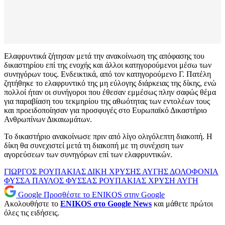
Ελαφρυντικά ζήτησαν μετά την ανακοίνωση της απόφασης του
δικαστηρίου επί της ενοχής και άλλοι κατηγορούμενοι μέσω των
συνηγόρων τους. Ενδεικτικά, από τον κατηγορούμενο Γ. Πατέλη
ζητήθηκε το ελαφρυντικό της μη εύλογης διάρκειας της δίκης, ενώ
πολλοί ήταν οι συνήγοροι που έθεσαν εμμέσως πλην σαφώς θέμα
για παραβίαση του τεκμηρίου της αθωότητας των εντολέων τους
και προειδοποίησαν για προσφυγές στο Ευρωπαϊκό Δικαστήριο
Ανθρωπίνων Δικαιωμάτων.
Το δικαστήριο ανακοίνωσε πριν από λίγο ολιγόλεπτη διακοπή. Η
δίκη θα συνεχιστεί μετά τη διακοπή με τη συνέχιση των
αγορεύσεων των συνηγόρων επί των ελαφρυντικών.
ΓΙΩΡΓΟΣ ΡΟΥΠΑΚΙΑΣ
ΔΙΚΗ ΧΡΥΣΗΣ ΑΥΓΗΣ
ΔΟΛΟΦΟΝΙΑ
ΦΥΣΣΑ
ΠΑΥΛΟΣ ΦΥΣΣΑΣ
ΡΟΥΠΑΚΙΑΣ
ΧΡΥΣΗ ΑΥΓΗ
Google
Προσθέστε το ENIKOS στην Google
Ακολουθήστε το
ENIKOS στο Google News
και μάθετε πρώτοι
όλες τις ειδήσεις.