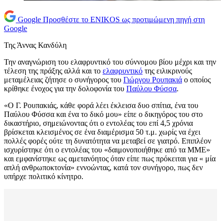
Google
Προσθέστε το ENIKOS ως προτιμώμενη πηγή στη
Google
Της Άννας Κανδύλη
Την αναγνώριση του ελαφρυντικό του σύννομου βίου μέχρι και την
τέλεση της πράξης αλλά και το
ελαφρυντικό
της ειλικρινούς
μεταμέλειας ζήτησε ο συνήγορος του
Γιώργου Ρουπακιά
ο οποίος
κρίθηκε ένοχος για την δολοφονία του
Παύλου Φύσσα
.
«Ο Γ. Ρουπακιάς, κάθε φορά λέει έκλεισα δυο σπίτια, ένα του
Παύλου Φύσσα και ένα το δικό μου» είπε ο δικηγόρος του στο
δικαστήριο, σημειώνοντας ότι ο εντολέας του επί 4,5 χρόνια
βρίσκεται κλεισμένος σε ένα διαμέρισμα 50 τ.μ. χωρίς να έχει
πολλές φορές ούτε τη δυνατότητα να μεταβεί σε γιατρό. Επιπλέον
ισχυρίστηκε ότι ο εντολέας του «δαιμονοποιήθηκε από τα ΜΜΕ»
και εμφανίστηκε ως αμετανόητος όταν είπε πως πρόκειται για « μία
απλή ανθρωποκτονία» εννοώντας, κατά τον συνήγορο, πως δεν
υπήρχε πολιτικό κίνητρο.