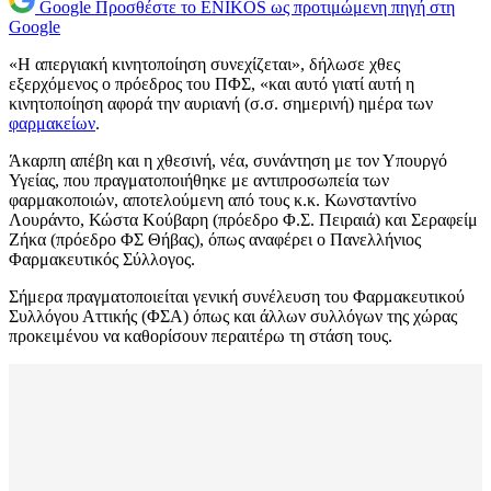
Google
Προσθέστε το ENIKOS ως προτιμώμενη πηγή στη
Google
«Η απεργιακή κινητοποίηση συνεχίζεται», δήλωσε χθες
εξερχόμενος ο πρόεδρος του ΠΦΣ, «και αυτό γιατί αυτή η
κινητοποίηση αφορά την αυριανή (σ.σ. σημερινή) ημέρα των
φαρμακείων
.
Άκαρπη απέβη και η χθεσινή, νέα, συνάντηση με τον Υπουργό
Υγείας, που πραγματοποιήθηκε με αντιπροσωπεία των
φαρμακοποιών, αποτελούμενη από τους κ.κ. Κωνσταντίνο
Λουράντο, Κώστα Κούβαρη (πρόεδρο Φ.Σ. Πειραιά) και Σεραφείμ
Ζήκα (πρόεδρο ΦΣ Θήβας), όπως αναφέρει ο Πανελλήνιος
Φαρμακευτικός Σύλλογος.
Σήμερα πραγματοποιείται γενική συνέλευση του Φαρμακευτικού
Συλλόγου Αττικής (ΦΣΑ) όπως και άλλων συλλόγων της χώρας
προκειμένου να καθορίσουν περαιτέρω τη στάση τους.