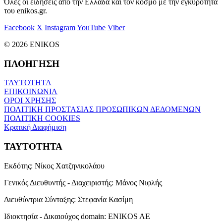
Όλες οι ειδήσεις από την Ελλάδα και τον κόσμο με την εγκυρότητα
του enikos.gr.
Facebook
X
Instagram
YouTube
Viber
© 2026 ENIKOS
ΠΛΟΗΓΗΣΗ
ΤΑΥΤΟΤΗΤΑ
ΕΠΙΚΟΙΝΩΝΙΑ
ΟΡΟΙ ΧΡΗΣΗΣ
ΠΟΛΙΤΙΚΗ ΠΡΟΣΤΑΣΙΑΣ ΠΡΟΣΩΠΙΚΩΝ ΔΕΔΟΜΕΝΩΝ
ΠΟΛΙΤΙΚΗ COOKIES
Κρατική Διαφήμιση
ΤΑΥΤΟΤΗΤΑ
Εκδότης:
Νίκος Χατζηνικολάου
Γενικός Διευθυντής - Διαχειριστής:
Μάνος Νιφλής
Διευθύντρια Σύνταξης:
Στεφανία Κασίμη
Ιδιοκτησία - Δικαιούχος domain:
ENIKOS AE