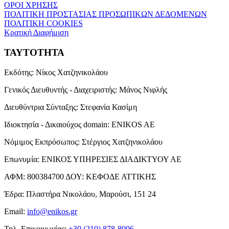
ΟΡΟΙ ΧΡΗΣΗΣ
ΠΟΛΙΤΙΚΗ ΠΡΟΣΤΑΣΙΑΣ ΠΡΟΣΩΠΙΚΩΝ ΔΕΔΟΜΕΝΩΝ
ΠΟΛΙΤΙΚΗ COOKIES
Κρατική Διαφήμιση
ΤΑΥΤΟΤΗΤΑ
Εκδότης:
Νίκος Χατζηνικολάου
Γενικός Διευθυντής - Διαχειριστής:
Μάνος Νιφλής
Διευθύντρια Σύνταξης:
Στεφανία Κασίμη
Ιδιοκτησία - Δικαιούχος domain:
ENIKOS AE
Νόμιμος Εκπρόσωπος:
Στέργιος Χατζηνικολάου
Επωνυμία:
ΕΝΙΚΟΣ ΥΠΗΡΕΣΙΕΣ ΔΙΑΔΙΚΤΥΟΥ ΑΕ
ΑΦΜ:
800384700
ΔΟΥ:
ΚΕΦΟΔΕ ΑΤΤΙΚΗΣ
Έδρα:
Πλαστήρα Νικολάου, Μαρούσι, 151 24
Email:
info@enikos.gr
Τηλ. Επικοινωνίας:
+30 (210) 878-8006