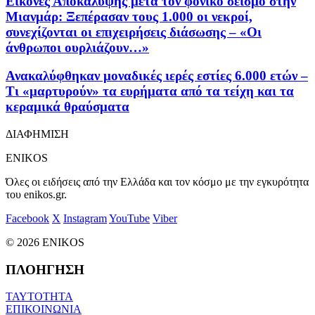
Εικόνες Αποκάλυψης μετά τον φονικό σεισμό στην
Μιανμάρ: Ξεπέρασαν τους 1.000 οι νεκροί,
συνεχίζονται οι επιχειρήσεις διάσωσης – «Οι
άνθρωποι ουρλιάζουν…»
Ανακαλύφθηκαν μοναδικές ιερές εστίες 6.000 ετών –
Τι «μαρτυρούν» τα ευρήματα από τα τείχη και τα
κεραμικά θραύσματα
ΔΙΑΦΗΜΙΣΗ
ENIKOS
Όλες οι ειδήσεις από την Ελλάδα και τον κόσμο με την εγκυρότητα
του enikos.gr.
Facebook
X
Instagram
YouTube
Viber
© 2026 ENIKOS
ΠΛΟΗΓΗΣΗ
ΤΑΥΤΟΤΗΤΑ
ΕΠΙΚΟΙΝΩΝΙΑ