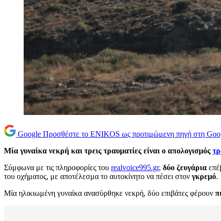
Google
Προσθέστε το ENIKOS ως προτιμώμενη πηγή στη Goo
Μία γυναίκα νεκρή και τρεις τραυματίες είναι ο απολογισμός
τρ
Σύμφωνα με τις πληροφορίες του
realvoice995.gr
,
δύο ζευγάρια
επέβ
του οχήματος, με αποτέλεσμα το αυτοκίνητο να πέσει στον
γκρεμό
.
Μία ηλικιωμένη γυναίκα ανασύρθηκε νεκρή, δύο επιβάτες φέρουν
π