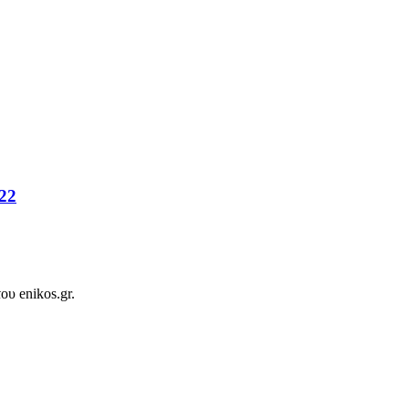
022
ου enikos.gr.