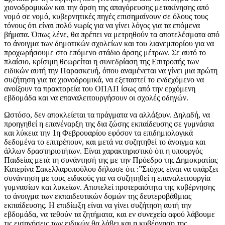
χιονοδρομικών και την άρση της απαγόρευσης μετακίνησης από
νομό σε νομό, κυβερνητικές πηγές επισημαίνουν σε όλους τους
τόνους ότι είναι πολύ νωρίς για να γίνει λόγος για τα επόμενα
βήματα. Όπως λένε, θα πρέπει να μετρηθούν τα αποτελέσματα από
το άνοιγμα των δημοτικών σχολείων και του λιανεμπορίου για να
προχωρήσουμε στο επόμενο στάδιο άρσης μέτρων. Σε αυτό το
πλαίσιο, κρίσιμη θεωρείται η συνεδρίαση της Επιτροπής των
ειδικών αυτή την Παρασκευή, όπου αναμένεται να γίνει μια πρώτη
συζήτηση για τα χιονοδρομικά, να εξεταστεί το ενδεχόμενο να
ανοίξουν τα πρακτορεία του ΟΠΑΠ ίσως από την ερχόμενη
εβδομάδα και να επαναλειτουργήσουν οι σχολές οδηγών.
Ωστόσο, δεν αποκλείεται τα πράγματα να αλλάξουν. Δηλαδή, να
προηγηθεί η επανέναρξη της δια ζώσης εκπαίδευσης σε γυμνάσια
και λύκεια την 1η Φεβρουαρίου εφόσον τα επιδημιολογικά
δεδομένα το επιτρέπουν, και μετά να συζητηθεί το άνοιγμα και
άλλων δραστηριοτήτων. Είναι χαρακτηριστικό ότι η υπουργός
Παιδείας μετά τη συνάντησή της με την Πρόεδρο της Δημοκρατίας
Κατερίνα Σακελλαροπούλου δήλωσε ότι :”Στόχος είναι να υπάρξει
συνάντηση με τους ειδικούς για να συζητηθεί η επαναλειτουργία
γυμνασίων και λυκείων. Αποτελεί προτεραιότητα της κυβέρνησης
το άνοιγμα των εκπαιδευτικών δομών της δευτεροβάθμιας
εκπαίδευσης. Η επιδίωξη είναι να γίνει συζήτηση αυτή την
εβδομάδα, να τεθούν τα ζητήματα, και εν συνεχεία αφού λάβουμε
τις εισηγήσεις των ειδικών θα λάβει και η κυβέρνηση της