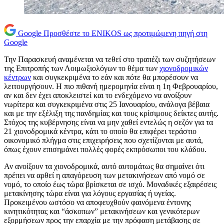
Google
Προσθέστε το ENIKOS ως προτιμώμενη πηγή στη
Google
Την Παρασκευή αναμένεται να τεθεί στο τραπέζι των συζητήσεων
της Επιτροπής των Λοιμωξιολόγων το θέμα των
χιονοδρομικών
κέντρων
και συγκεκριμένα το εάν και πότε θα μπορέσουν να
λειτουργήσουν. Η πιο πιθανή ημερομηνία είναι η 1η Φεβρουαρίου,
αν και δεν έχει αποκλειστεί και το ενδεχόμενο να ανοίξουν
νωρίτερα και συγκεκριμένα στις 25 Ιανουαρίου, ανάλογα βέβαια
και με την εξέλιξη της πανδημίας και τους κρίσιμους δείκτες αυτής.
Στόχος της κυβέρνησης είναι να μην χαθεί εντελώς η σεζόν για τα
21 χιονοδρομικά κέντρα, κάτι το οποίο θα επιφέρει τεράστιο
οικονομικό πλήγμα στις επιχειρήσεις που σχετίζονται με αυτά,
όπως έχουν επισημάνει πολλές φορές εκπρόσωποι του κλάδου.
Αν ανοίξουν τα χιονοδρομικά, αυτό αυτομάτως θα σημαίνει ότι
πρέπει να αρθεί η απαγόρευση των μετακινήσεων από νομό σε
νομό, το οποίο έως τώρα βρίσκεται σε ισχύ. Μοναδικές εξαιρέσεις
μετακίνησης τώρα είναι για λόγους εργασίας ή υγείας.
Προκειμένου ωστόσο να αποφευχθούν φαινόμενα έντονης
κινητικότητας και “άσκοπων” μετακινήσεων και γενικότερων
εξορμήσεων προς την επαρχία με την πρόφαση μετάβασης σε