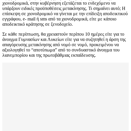
χιονοδρομικά, στην κυβέρνηση εξετάζεται το ενδεχόμενο να
υπάρξουν ειδικές προϋποθέσεις μετακίνησης. Τι σημαίνει αυτό; Η
επίσκεψη σε χιονοδρομικό να γίνεται με την επίδειξη αποδεικτικού
εγγράφου, e- mail ή sms από τα χιονοδρομικά, είτε με κάποιο
αποδεικτικό κράτησης σε ξενοδοχείο.
Σε κάθε περίπτωση, θα χρειαστούν περίπου 10 ημέρες είτε για το
άνοιγμα Γυμνασίων και Λυκείων είτε για να συζητηθεί η άρση της
απαγόρευσης μετακίνησης από νομό σε νομό, προκειμένου να
αξιολογηθεί το “αποτύπωμα” από το συνδυαστικό άνοιγμα του
λιανεμπορίου και της πρωτοβάθμιας εκπαίδευσης.