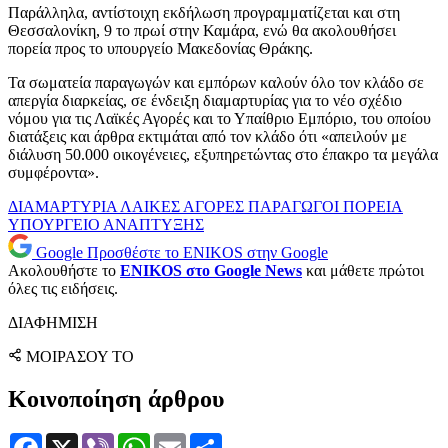
Παράλληλα, αντίστοιχη εκδήλωση προγραμματίζεται και στη
Θεσσαλονίκη, 9 το πρωί στην Καμάρα, ενώ θα ακολουθήσει
πορεία προς το υπουργείο Μακεδονίας Θράκης.
Τα σωματεία παραγωγών και εμπόρων καλούν όλο τον κλάδο σε
απεργία διαρκείας, σε ένδειξη διαμαρτυρίας για το νέο σχέδιο
νόμου για τις Λαϊκές Αγορές και το Υπαίθριο Εμπόριο, του οποίου
διατάξεις και άρθρα εκτιμάται από τον κλάδο ότι «απειλούν με
διάλυση 50.000 οικογένειες, εξυπηρετώντας στο έπακρο τα μεγάλα
συμφέροντα».
ΔΙΑΜΑΡΤΥΡΙΑ
ΛΑΙΚΕΣ ΑΓΟΡΕΣ
ΠΑΡΑΓΩΓΟΙ
ΠΟΡΕΙΑ
ΥΠΟΥΡΓΕΙΟ ΑΝΑΠΤΥΞΗΣ
Google
Προσθέστε το ENIKOS στην Google
Ακολουθήστε το
ENIKOS στο Google News
και μάθετε πρώτοι
όλες τις ειδήσεις.
ΔΙΑΦΗΜΙΣΗ
ΜΟΙΡΑΣΟΥ ΤΟ
Κοινοποίηση άρθρου
Facebook
X
Viber
WhatsApp
Email
Μοιραστείτε