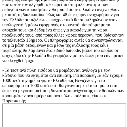
«με αυτόν τον αλγόριθμο θεωρείται ότι η πλειονότητα των
εισαγόμενων κρουσμάτων θα μπορέσουν τελικά να ανιχνευθούν
με αυτή τη διαδικασία». Έως και 48 ώρες πριν αναχωρήσουν για
την Ελλάδα οι ταξιδιώτες υποχρεωτικά θα συμπληρώνουν στον
υπολογιστή ή μέσω εφαρμογής στο κινητό μία φόρμα με τα
στοιχεία τους και δεδομένα όπως για παράδειγμα τη χώρα
προέλευσής τους, από ποιες άλλες χώρες πέρασαν, που βρίσκονταν
το τελευταίο 15ήμερο. Οι πληροφορίες αυτές θα συγκεντρώνονται
σε μία βάση δεδομένων και μέσω της ανάλυσής τους κάθε
ταξιδιώτης θα λαμβάνει ένα ειδικό barcode, βάσει του οποίου οι
αρχές εδώ στην Ελλάδα θα γνωρίζουν με την άφιξη του εάν πρέπει
να ελεγχθεί ή όχι.
«Τα τεστ ανά πύλη εισόδου θα μοιράζονται ανάλογα με τον
κίνδυνο που θα εκτιμάται ανά επιβάτη. Για παράδειγμα εάν έχουμε
1000 τεστ την ημέρα για το Ελευθέριος Βενιζέλος για το
αεροδρόμιο τα 1000 αυτά τεστ θα γίνονται με τέτοιο τρόπο έτσι
ώστε να μεγιστοποιείται η δυνατότητα ανίχνευσης των θετικών των
κρουσμάτων ανά ημέρα και ανά πύλη εισόδου.», είπε ο κ.
Παρασκευής.