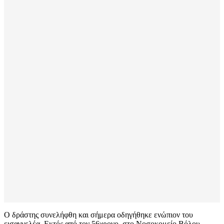
Ο δράστης συνελήφθη και σήμερα οδηγήθηκε ενώπιον του
εισαγγελέα. Εκτός από τον 56χρονο, στο Νοσοκομείο Βόλου