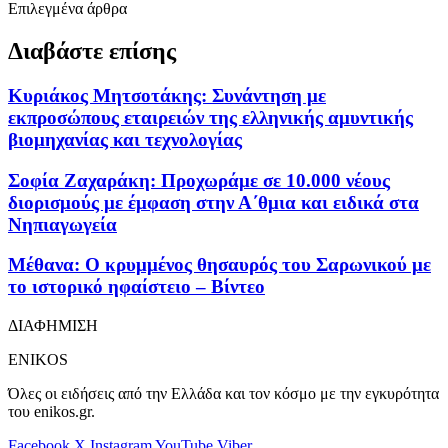
Επιλεγμένα άρθρα
Διαβάστε επίσης
Κυριάκος Μητσοτάκης: Συνάντηση με
εκπροσώπους εταιρειών της ελληνικής αμυντικής
βιομηχανίας και τεχνολογίας
Σοφία Ζαχαράκη: Προχωράμε σε 10.000 νέους
διορισμούς με έμφαση στην Α΄θμια και ειδικά στα
Νηπιαγωγεία
Μέθανα: Ο κρυμμένος θησαυρός του Σαρωνικού με
το ιστορικό ηφαίστειο – Βίντεο
ΔΙΑΦΗΜΙΣΗ
ENIKOS
Όλες οι ειδήσεις από την Ελλάδα και τον κόσμο με την εγκυρότητα
του enikos.gr.
Facebook
X
Instagram
YouTube
Viber