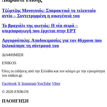
Τζώρτζης Μονογυιός: Σπαρακτικό το τελευταίο
αντίο – Συντετριμμένη η οικογένειά του
Το βραχιόλι της φωτιάς: Η νέα σειρά –
υπερπαραγωγή που έρχεται στην ΕΡΤ
Αργυρούπολη: Αποδοκιμασίες για τον 46χρονο που
ξυλοκόπησε τη σύντροφό του
ΔΙΑΦΗΜΙΣΗ
ENIKOS
Όλες οι ειδήσεις από την Ελλάδα και τον κόσμο με την εγκυρότητα
του enikos.gr.
Facebook
X
Instagram
YouTube
Viber
© 2026 ENIKOS
ΠΛΟΗΓΗΣΗ