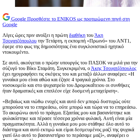
Google
Προσθέστε το ENIKOS ως προτιμώμενη πηγή στη
Google
Λίγες ώρες πριν ανοίξει η πρώτη
διαθήκη
του
Άκη
Τσοχατζόπουλου
την Τετάρτη, η εκπομπή «Πρωινό» του ΑΝΤ1,
έφερε στο φως της δημοσιότητας ένα συγκλονιστικό ηχητικό
ντοκουμέντο.
Σε αυτό, ακούγεται ο πρώην υπουργός του ΠΑΣΟΚ να μιλά για την
σύζυγό του Βίκυ Σταμάτη. Συγκεκριμένα, ο
Άκης Τσοχατζόπουλος
έχει ηχογραφήσει τις σκέψεις του και μεταξύ άλλων αναφέρει: «Η
γυναίκα μου είναι αθώα και έζησε 4 τραγικά χρόνια. Στο
νοσοκομείο και στο ψυχιατρείο του Δρομοκαΐτειου οι συνθήκες
ήταν δραματικές και επιπλέον είχε δυσμενή μεταχείριση».
«Βεβαίως και νιώθω ενοχές και αυτό δεν μπορώ δυστυχώς ούτε
μπορούσα να το επηρεάσω, ούτε μπορώ και τώρα να το επηρεάσω.
Το ακυρώνω αυτό το πράγμα. Εξαιτίας μου και βασανίστηκε και
φυλακίστηκε και πέρασε τέσσερα χρόνια φυλακή. Αυτή είναι μία
πραγματικότητα. Αλλά η γυναίκα μου μου στάθηκε όλο αυτό το
διάστημα και αυτό εκτιμώ και είμαι δεσμευμένος μαζί της ψυχικά
γιατί όλο αυτό το βασανιστήριο το περάσαμε μαζί», αναφέρει ο