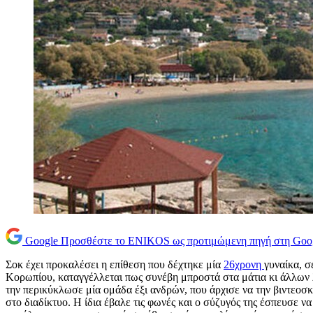
Google
Προσθέστε το ENIKOS ως προτιμώμενη πηγή στη Goo
Σοκ έχει προκαλέσει η επίθεση που δέχτηκε μία
26χρονη
γυναίκα, σ
Κορωπίου, καταγγέλλεται πως συνέβη μπροστά στα μάτια κι άλλων λ
την περικύκλωσε μία ομάδα έξι ανδρών, που άρχισε να την βιντεοσκ
στο διαδίκτυο. Η ίδια έβαλε τις φωνές και ο σύζυγός της έσπευσε ν