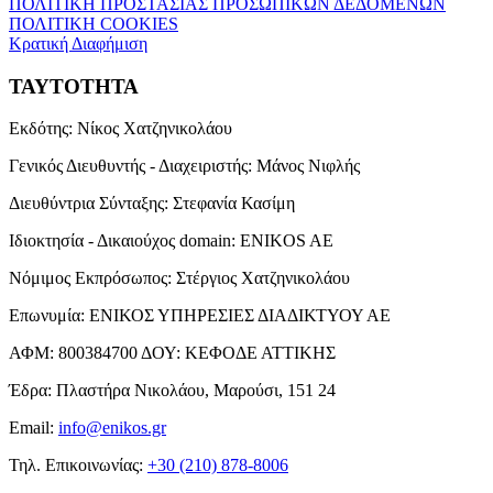
ΠΟΛΙΤΙΚΗ ΠΡΟΣΤΑΣΙΑΣ ΠΡΟΣΩΠΙΚΩΝ ΔΕΔΟΜΕΝΩΝ
ΠΟΛΙΤΙΚΗ COOKIES
Κρατική Διαφήμιση
ΤΑΥΤΟΤΗΤΑ
Εκδότης:
Νίκος Χατζηνικολάου
Γενικός Διευθυντής - Διαχειριστής:
Μάνος Νιφλής
Διευθύντρια Σύνταξης:
Στεφανία Κασίμη
Ιδιοκτησία - Δικαιούχος domain:
ENIKOS AE
Νόμιμος Εκπρόσωπος:
Στέργιος Χατζηνικολάου
Επωνυμία:
ΕΝΙΚΟΣ ΥΠΗΡΕΣΙΕΣ ΔΙΑΔΙΚΤΥΟΥ ΑΕ
ΑΦΜ:
800384700
ΔΟΥ:
ΚΕΦΟΔΕ ΑΤΤΙΚΗΣ
Έδρα:
Πλαστήρα Νικολάου, Μαρούσι, 151 24
Email:
info@enikos.gr
Τηλ. Επικοινωνίας:
+30 (210) 878-8006