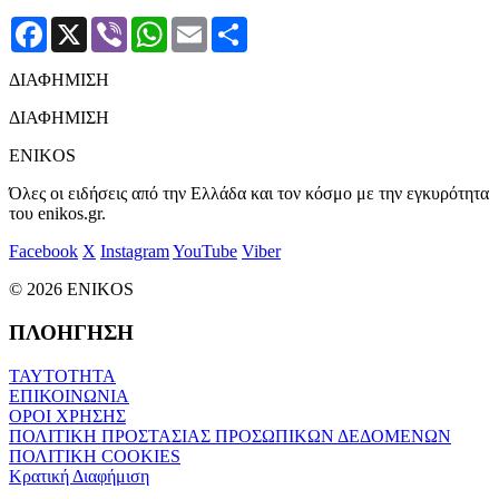
Facebook
X
Viber
WhatsApp
Email
Μοιραστείτε
ΔΙΑΦΗΜΙΣΗ
ΔΙΑΦΗΜΙΣΗ
ENIKOS
Όλες οι ειδήσεις από την Ελλάδα και τον κόσμο με την εγκυρότητα
του enikos.gr.
Facebook
X
Instagram
YouTube
Viber
© 2026 ENIKOS
ΠΛΟΗΓΗΣΗ
ΤΑΥΤΟΤΗΤΑ
ΕΠΙΚΟΙΝΩΝΙΑ
ΟΡΟΙ ΧΡΗΣΗΣ
ΠΟΛΙΤΙΚΗ ΠΡΟΣΤΑΣΙΑΣ ΠΡΟΣΩΠΙΚΩΝ ΔΕΔΟΜΕΝΩΝ
ΠΟΛΙΤΙΚΗ COOKIES
Κρατική Διαφήμιση