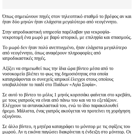
Όπως σημειώνουν πηγές στον τηλεοπτικό σταθμό το βρέφος αν και
ήταν δύο μηνών ήταν ελάχιστα μεγαλύτερο από νεογέννητο.
Στην ιατροδικαστική υπηρεσία παρέλαβαν για νεκροψία-
νεκροτομή ένα μωρό με βαρύ ιστορικό, με επιληψία και σπασμούς.
Το μωρό δεν ήταν πολύ ανεπτυγμένο, ήταν ελάχιστα μεγαλύτερο
από νεογέννητο, όπως αναφέρουν πληροφορίες από
ιατροδικαστικές πηγές.
Αξίζει να σημειωθεί πως την ίδια ώρα βίντεο μέσα από το
νοσοκομείο βλέπει το φως της δημοσιότητας στα οποία
καταγράφονται οι συνεχείς ιατρικοί έλεγχοι στους οποίους
υποβαλλόταν το παιδί στο Παίδων «Αγία Σοφία».
Σε αυτό το βίντεο το μόλις 1 μηνός κοριτσάκι φαίνεται στο κρεβάτι,
με τους γιατρούς να είναι από πάνω του και να το εξετάζουν.
Ελέγχουν τα αντανακλαστικά του, ενώ το ίδιο παρακολουθεί
ήρεμο. Μάλιστα, ένας γιατρός ακούγεται να προτείνει τη χορήγηση
οξυγόνου.
Σε άλλο βίντεο, η μητέρα καταγράφει το μόνιτορ με τις σφίξεις του
μωρού. Αν η εικόνα παγώσει διακρίνεται η ένδειξη στο μόνιτορ. Οι