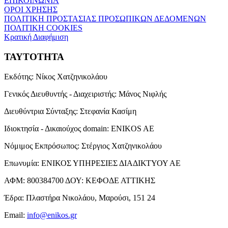
ΕΠΙΚΟΙΝΩΝΙΑ
ΟΡΟΙ ΧΡΗΣΗΣ
ΠΟΛΙΤΙΚΗ ΠΡΟΣΤΑΣΙΑΣ ΠΡΟΣΩΠΙΚΩΝ ΔΕΔΟΜΕΝΩΝ
ΠΟΛΙΤΙΚΗ COOKIES
Κρατική Διαφήμιση
ΤΑΥΤΟΤΗΤΑ
Εκδότης:
Νίκος Χατζηνικολάου
Γενικός Διευθυντής - Διαχειριστής:
Μάνος Νιφλής
Διευθύντρια Σύνταξης:
Στεφανία Κασίμη
Ιδιοκτησία - Δικαιούχος domain:
ENIKOS AE
Νόμιμος Εκπρόσωπος:
Στέργιος Χατζηνικολάου
Επωνυμία:
ΕΝΙΚΟΣ ΥΠΗΡΕΣΙΕΣ ΔΙΑΔΙΚΤΥΟΥ ΑΕ
ΑΦΜ:
800384700
ΔΟΥ:
ΚΕΦΟΔΕ ΑΤΤΙΚΗΣ
Έδρα:
Πλαστήρα Νικολάου, Μαρούσι, 151 24
Email:
info@enikos.gr