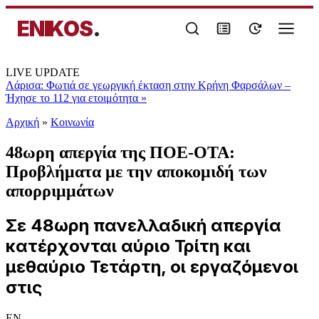
ENIKOS
.
LIVE UPDATE
Λάρισα: Φωτιά σε γεωργική έκταση στην Κρήνη Φαρσάλων –
Ήχησε το 112 για ετοιμότητα
»
Αρχική
»
Κοινωνία
48ωρη απεργία της ΠΟΕ-ΟΤΑ:
Προβλήματα με την αποκομιδή των
απορριμμάτων
Σε 48ωρη πανελλαδική απεργία
κατέρχονται αύριο Τρίτη και
μεθαύριο Τετάρτη, οι εργαζόμενοι
στις
EN