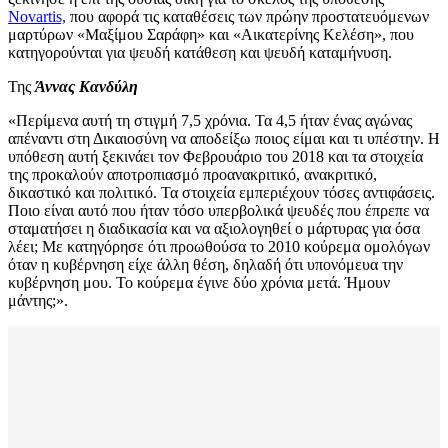
Novartis,
που αφορά τις καταθέσεις των πρώην προστατευόμενων
μαρτύρων «Μαξίμου Σαράφη» και «Αικατερίνης Κελέση», που
κατηγορούνται για ψευδή κατάθεση και ψευδή καταμήνυση.
Της
Άννας Κανδύλη
«Περίμενα αυτή τη στιγμή 7,5 χρόνια. Τα 4,5 ήταν ένας αγώνας
απέναντι στη Δικαιοσύνη να αποδείξω ποιος είμαι και τι υπέστην. Η
υπόθεση αυτή ξεκινάει τον Φεβρουάριο του 2018 και τα στοιχεία
της προκαλούν αποτροπιασμό προανακριτικό, ανακριτικό,
δικαστικό και πολιτικό. Τα στοιχεία εμπεριέχουν τόσες αντιφάσεις.
Ποιο είναι αυτό που ήταν τόσο υπερβολικά ψευδές που έπρεπε να
σταματήσει η διαδικασία και να αξιολογηθεί ο μάρτυρας για όσα
λέει; Με κατηγόρησε ότι προωθούσα το 2010 κούρεμα ομολόγων
όταν η κυβέρνηση είχε άλλη θέση, δηλαδή ότι υπονόμευα την
κυβέρνηση μου. Το κούρεμα έγινε δύο χρόνια μετά. Ήμουν
μάντης;».