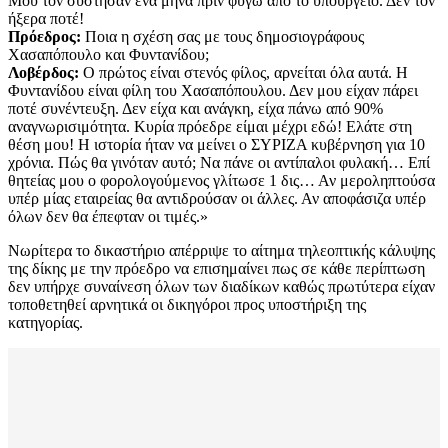
Μου τον σύστησαν ένα μήνα πριν φύγω από το υπουργείο. Δεν τον
ήξερα ποτέ!
Πρόεδρος:
Ποια η σχέση σας με τους δημοσιογράφους
Χασαπόπουλο και Φυντανίδου;
Λοβέρδος:
Ο πρώτος είναι στενός φίλος, αρνείται όλα αυτά. Η
Φυντανίδου είναι φίλη του Χασαπόπουλου. Δεν μου είχαν πάρει
ποτέ συνέντευξη. Δεν είχα και ανάγκη, είχα πάνω από 90%
αναγνωρισιμότητα. Κυρία πρόεδρε είμαι μέχρι εδώ! Ελάτε στη
θέση μου! Η ιστορία ήταν να μείνει ο ΣΥΡΙΖΑ κυβέρνηση για 10
χρόνια. Πώς θα γινόταν αυτό; Να πάνε οι αντίπαλοι φυλακή… Επί
θητείας μου ο φορολογούμενος γλίτωσε 1 δις… Αν μεροληπτούσα
υπέρ μίας εταιρείας θα αντιδρούσαν οι άλλες. Αν αποφάσιζα υπέρ
όλων δεν θα έπεφταν οι τιμές.»
Νωρίτερα το δικαστήριο απέρριψε το αίτημα τηλεοπτικής κάλυψης
της δίκης με την πρόεδρο να επισημαίνει πως σε κάθε περίπτωση
δεν υπήρχε συναίνεση όλων των διαδίκων καθώς πρωτύτερα είχαν
τοποθετηθεί αρνητικά οι δικηγόροι προς υποστήριξη της
κατηγορίας.