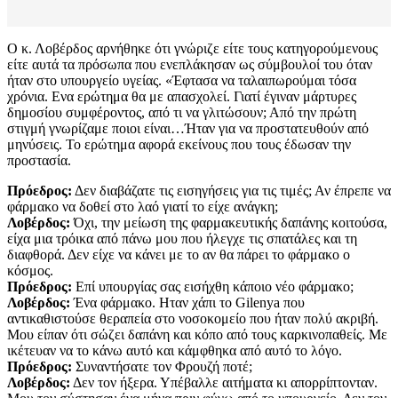
Ο κ. Λοβέρδος αρνήθηκε ότι γνώριζε είτε τους κατηγορούμενους
είτε αυτά τα πρόσωπα που ενεπλάκησαν ως σύμβουλοί του όταν
ήταν στο υπουργείο υγείας. «Έφτασα να ταλαιπωρούμαι τόσα
χρόνια. Ενα ερώτημα θα με απασχολεί. Γιατί έγιναν μάρτυρες
δημοσίου συμφέροντος, από τι να γλιτώσουν; Από την πρώτη
στιγμή γνωρίζαμε ποιοι είναι…Ήταν για να προστατευθούν από
μηνύσεις. Το ερώτημα αφορά εκείνους που τους έδωσαν την
προστασία.
Πρόεδρος:
Δεν διαβάζατε τις εισηγήσεις για τις τιμές; Αν έπρεπε να
φάρμακο να δοθεί στο λαό γιατί το είχε ανάγκη;
Λοβέρδος:
Όχι, την μείωση της φαρμακευτικής δαπάνης κοιτούσα,
είχα μια τρόικα από πάνω μου που ήλεγχε τις σπατάλες και τη
διαφθορά. Δεν είχε να κάνει με το αν θα πάρει το φάρμακο ο
κόσμος.
Πρόεδρος:
Επί υπουργίας σας εισήχθη κάποιο νέο φάρμακο;
Λοβέρδος:
Ένα φάρμακο. Ηταν χάπι το Gilenya που
αντικαθιστούσε θεραπεία στο νοσοκομείο που ήταν πολύ ακριβή.
Μου είπαν ότι σώζει δαπάνη και κόπο από τους καρκινοπαθείς. Με
ικέτευαν να το κάνω αυτό και κάμφθηκα από αυτό το λόγο.
Πρόεδρος:
Συναντήσατε τον Φρουζή ποτέ;
Λοβέρδος:
Δεν τον ήξερα. Υπέβαλλε αιτήματα κι απορρίπτονταν.