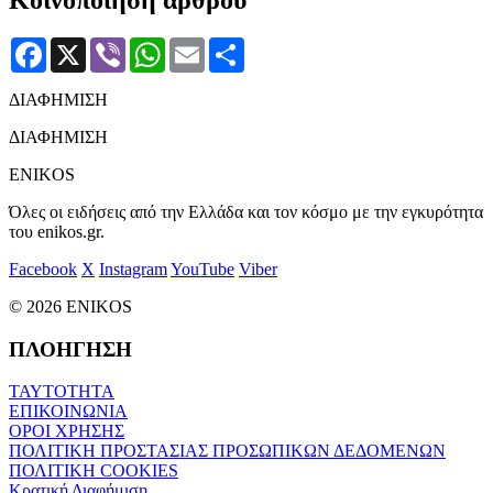
Κοινοποίηση άρθρου
Facebook
X
Viber
WhatsApp
Email
Μοιραστείτε
ΔΙΑΦΗΜΙΣΗ
ΔΙΑΦΗΜΙΣΗ
ENIKOS
Όλες οι ειδήσεις από την Ελλάδα και τον κόσμο με την εγκυρότητα
του enikos.gr.
Facebook
X
Instagram
YouTube
Viber
© 2026 ENIKOS
ΠΛΟΗΓΗΣΗ
ΤΑΥΤΟΤΗΤΑ
ΕΠΙΚΟΙΝΩΝΙΑ
ΟΡΟΙ ΧΡΗΣΗΣ
ΠΟΛΙΤΙΚΗ ΠΡΟΣΤΑΣΙΑΣ ΠΡΟΣΩΠΙΚΩΝ ΔΕΔΟΜΕΝΩΝ
ΠΟΛΙΤΙΚΗ COOKIES
Κρατική Διαφήμιση