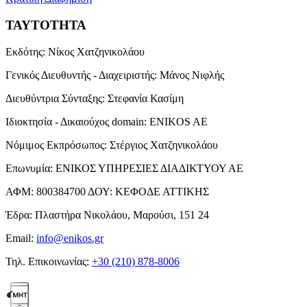
ΤΑΥΤΟΤΗΤΑ
Εκδότης:
Νίκος Χατζηνικολάου
Γενικός Διευθυντής - Διαχειριστής:
Μάνος Νιφλής
Διευθύντρια Σύνταξης:
Στεφανία Κασίμη
Ιδιοκτησία - Δικαιούχος domain:
ENIKOS AE
Νόμιμος Εκπρόσωπος:
Στέργιος Χατζηνικολάου
Επωνυμία:
ΕΝΙΚΟΣ ΥΠΗΡΕΣΙΕΣ ΔΙΑΔΙΚΤΥΟΥ ΑΕ
ΑΦΜ:
800384700
ΔΟΥ:
ΚΕΦΟΔΕ ΑΤΤΙΚΗΣ
Έδρα:
Πλαστήρα Νικολάου, Μαρούσι, 151 24
Email:
info@enikos.gr
Τηλ. Επικοινωνίας:
+30 (210) 878-8006