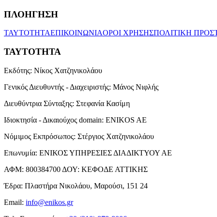
ΠΛΟΗΓΗΣΗ
ΤΑΥΤΟΤΗΤΑ
ΕΠΙΚΟΙΝΩΝΙΑ
ΟΡΟΙ ΧΡΗΣΗΣ
ΠΟΛΙΤΙΚΗ ΠΡΟΣ
ΤΑΥΤΟΤΗΤΑ
Εκδότης:
Νίκος Χατζηνικολάου
Γενικός Διευθυντής - Διαχειριστής:
Μάνος Νιφλής
Διευθύντρια Σύνταξης:
Στεφανία Κασίμη
Ιδιοκτησία - Δικαιούχος domain:
ENIKOS AE
Νόμιμος Εκπρόσωπος:
Στέργιος Χατζηνικολάου
Επωνυμία:
ΕΝΙΚΟΣ ΥΠΗΡΕΣΙΕΣ ΔΙΑΔΙΚΤΥΟΥ ΑΕ
ΑΦΜ:
800384700
ΔΟΥ:
ΚΕΦΟΔΕ ΑΤΤΙΚΗΣ
Έδρα:
Πλαστήρα Νικολάου, Μαρούσι, 151 24
Email:
info@enikos.gr