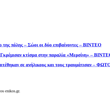
 της πόλης – Σώοι οι δύο επιβαίνοντες – ΒΙΝΤΕΟ
 Γκρέμισαν κτίσμα στην παραλία «Μερσίνη» – ΒΙΝΤ
πιτέθηκαν σε ανήλικους και τους τραυμάτισαν – ΦΩΤ
ου enikos.gr.