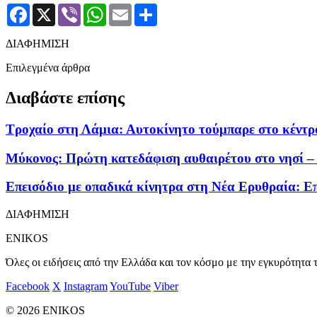
Facebook
X
Viber
WhatsApp
Email
Μοιραστείτε
ΔΙΑΦΗΜΙΣΗ
Επιλεγμένα άρθρα
Διαβάστε επίσης
Τροχαίο στη Λάμια: Αυτοκίνητο τούμπαρε στο κέντρο
Μύκονος: Πρώτη κατεδάφιση αυθαιρέτου στο νησί –
Επεισόδιο με οπαδικά κίνητρα στη Νέα Ερυθραία: Ε
ΔΙΑΦΗΜΙΣΗ
ENIKOS
Όλες οι ειδήσεις από την Ελλάδα και τον κόσμο με την εγκυρότητα τ
Facebook
X
Instagram
YouTube
Viber
© 2026 ENIKOS