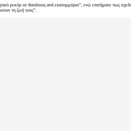
ικό ρεκόρ σε θανάτους ανά εκατομμύριο”, ενώ επισήμανε πως σχεδό
ώσουν τη ζωή τους”.