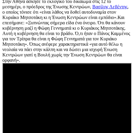
Στην Αθήνα άσκησε το εκλογικό του δικαίωμα στις 12 το
μεσημέρι, ο πρόεδρος της Ένωσης Κεντρώων,
Βασίλης Λεβέντης
,
ο οποίος τόνισε ότι «είναι λάθος να δοθεί αυτοδυναμία στον
Κυριάκο Μητσοτάκη κι η Ένωση Κεντρώων είναι εμπόδιο».Και
επεσήμανε: «Ξυπνώντας σήμερα είδα ένα όνειρο. Ότι θα κάνουν
κυβέρνηση μαζί η Φώφη Γεννηματά κι ο Κυριάκος Μητσοτάκης.
Αυτή η κυβέρνηση θα είναι το βράδυ. Ό,τι ήταν ο Πάνος Καμμένος
για τον Τρίπρα θα είναι η Φώφη Γεννηματά για τον Κυριάκο
Μητσοτάκη». Όπως ανέφερε χαρακτηριστικά «για αυτό θέλω η
νεολαία να πάει στην κάλπη και να δώσει μια ισχυρή Ένωση
Κεντρώων γιατί η Βουλή χωρίς την Ένωση Κεντρώων θα είναι
ορφανή».