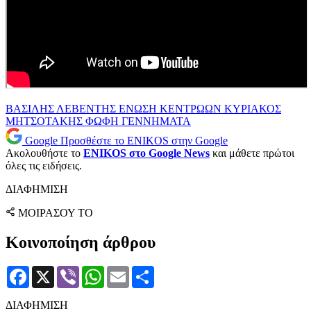
ΒΑΣΙΛΗΣ ΛΕΒΕΝΤΗΣ
ΕΝΩΣΗ ΚΕΝΤΡΩΩΝ
ΚΥΡΙΑΚΟΣ
ΜΗΤΣΟΤΑΚΗΣ
ΦΩΦΗ ΓΕΝΝΗΜΑΤΑ
Google
Προσθέστε το ENIKOS στην Google
Ακολουθήστε το
ENIKOS στο Google News
και μάθετε πρώτοι
όλες τις ειδήσεις.
ΔΙΑΦΗΜΙΣΗ
ΜΟΙΡΑΣΟΥ ΤΟ
Κοινοποίηση άρθρου
Facebook
X
Viber
WhatsApp
Email
Μοιραστείτε
ΔΙΑΦΗΜΙΣΗ