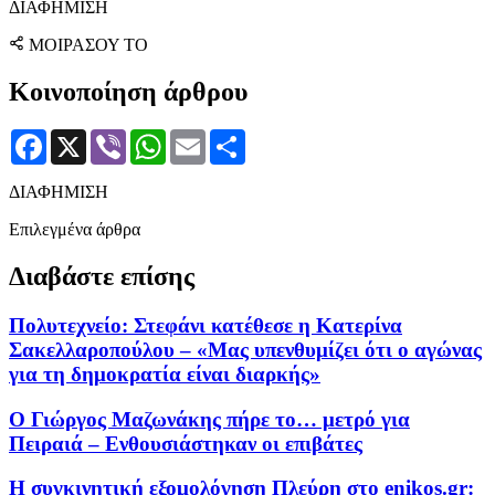
ΔΙΑΦΗΜΙΣΗ
ΜΟΙΡΑΣΟΥ ΤΟ
Κοινοποίηση άρθρου
Facebook
X
Viber
WhatsApp
Email
Μοιραστείτε
ΔΙΑΦΗΜΙΣΗ
Επιλεγμένα άρθρα
Διαβάστε επίσης
Πολυτεχνείο: Στεφάνι κατέθεσε η Κατερίνα
Σακελλαροπούλου – «Μας υπενθυμίζει ότι ο αγώνας
για τη δημοκρατία είναι διαρκής»
Ο Γιώργος Μαζωνάκης πήρε το… μετρό για
Πειραιά – Ενθουσιάστηκαν οι επιβάτες
Η συγκινητική εξομολόγηση Πλεύρη στο enikos.gr: