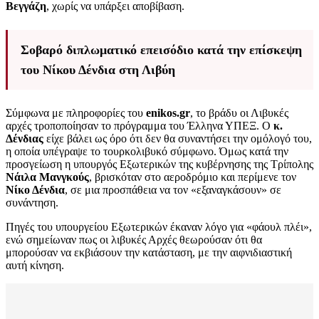
Βεγγάζη
, χωρίς να υπάρξει αποβίβαση.
Σοβαρό διπλωματικό επεισόδιο κατά την επίσκεψη
του Νίκου Δένδια στη Λιβύη
Σύμφωνα με πληροφορίες του
enikos.gr
, το βράδυ οι Λιβυκές
αρχές τροποποίησαν το πρόγραμμα του Έλληνα ΥΠΕΞ. Ο
κ.
Δένδιας
είχε βάλει ως όρο ότι δεν θα συναντήσει την ομόλογό του,
η οποία υπέγραψε το τουρκολιβυκό σύμφωνο. Όμως κατά την
προσγείωση η υπουργός Εξωτερικών της κυβέρνησης της Τρίπολης
Νάιλα Μανγκούς
, βρισκόταν στο αεροδρόμιο και περίμενε τον
Νίκο Δένδια
, σε μια προσπάθεια να τον «εξαναγκάσουν» σε
συνάντηση.
Πηγές του υπουργείου Εξωτερικών έκαναν λόγο για «φάουλ πλέι»,
ενώ σημείωναν πως οι λιβυκές Αρχές θεωρούσαν ότι θα
μπορούσαν να εκβιάσουν την κατάσταση, με την αιφνιδιαστική
αυτή κίνηση.