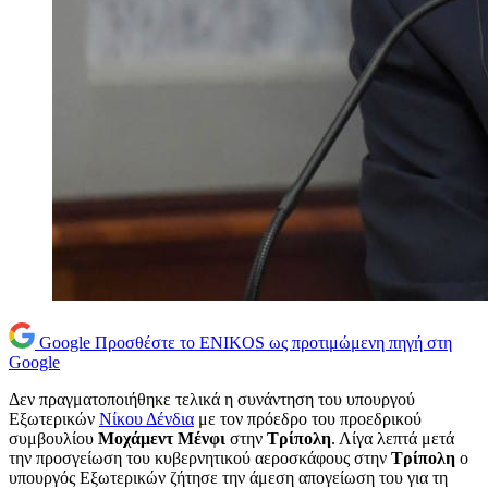
Google
Προσθέστε το ENIKOS ως προτιμώμενη πηγή στη
Google
Δεν πραγματοποιήθηκε τελικά η συνάντηση του υπουργού
Εξωτερικών
Νίκου Δένδια
με τον πρόεδρο του προεδρικού
συμβουλίου
Μοχάμεντ Μένφι
στην
Τρίπολη
. Λίγα λεπτά μετά
την προσγείωση του κυβερνητικού αεροσκάφους στην
Τρίπολη
ο
υπουργός Εξωτερικών ζήτησε την άμεση απογείωση του για τη