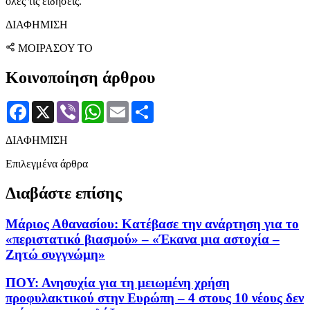
όλες τις ειδήσεις.
ΔΙΑΦΗΜΙΣΗ
ΜΟΙΡΑΣΟΥ ΤΟ
Κοινοποίηση άρθρου
Facebook
X
Viber
WhatsApp
Email
Μοιραστείτε
ΔΙΑΦΗΜΙΣΗ
Επιλεγμένα άρθρα
Διαβάστε επίσης
Μάριος Αθανασίου: Κατέβασε την ανάρτηση για το
«περιστατικό βιασμού» – «Έκανα μια αστοχία –
Ζητώ συγγνώμη»
ΠΟΥ: Ανησυχία για τη μειωμένη χρήση
προφυλακτικού στην Ευρώπη – 4 στους 10 νέους δεν