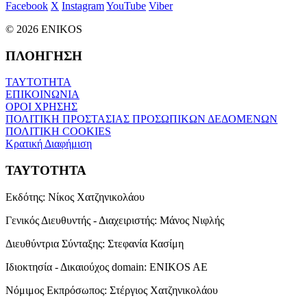
Facebook
X
Instagram
YouTube
Viber
© 2026 ENIKOS
ΠΛΟΗΓΗΣΗ
ΤΑΥΤΟΤΗΤΑ
ΕΠΙΚΟΙΝΩΝΙΑ
ΟΡΟΙ ΧΡΗΣΗΣ
ΠΟΛΙΤΙΚΗ ΠΡΟΣΤΑΣΙΑΣ ΠΡΟΣΩΠΙΚΩΝ ΔΕΔΟΜΕΝΩΝ
ΠΟΛΙΤΙΚΗ COOKIES
Κρατική Διαφήμιση
ΤΑΥΤΟΤΗΤΑ
Εκδότης:
Νίκος Χατζηνικολάου
Γενικός Διευθυντής - Διαχειριστής:
Μάνος Νιφλής
Διευθύντρια Σύνταξης:
Στεφανία Κασίμη
Ιδιοκτησία - Δικαιούχος domain:
ENIKOS AE
Νόμιμος Εκπρόσωπος:
Στέργιος Χατζηνικολάου