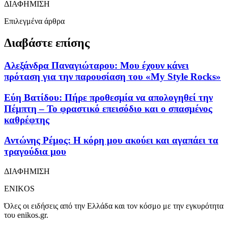
ΔΙΑΦΗΜΙΣΗ
Επιλεγμένα άρθρα
Διαβάστε επίσης
Αλεξάνδρα Παναγιώταρου: Μου έχουν κάνει
πρόταση για την παρουσίαση του «My Style Rocks»
Εύη Βατίδου: Πήρε προθεσμία να απολογηθεί την
Πέμπτη – Το φραστικό επεισόδιο και ο σπασμένος
καθρέφτης
Αντώνης Ρέμος: Η κόρη μου ακούει και αγαπάει τα
τραγούδια μου
ΔΙΑΦΗΜΙΣΗ
ENIKOS
Όλες οι ειδήσεις από την Ελλάδα και τον κόσμο με την εγκυρότητα
του enikos.gr.