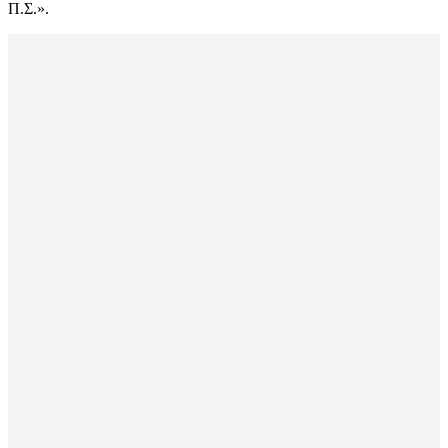
Π.Σ.».