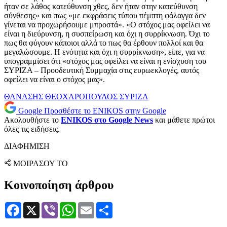
ήταν σε λάθος κατεύθυνση χθες, δεν ήταν στην κατεύθυνση
σύνθεσης» και πως «με εκφράσεις τύπου πέμπτη φάλαγγα δεν
γίνεται να προχωρήσουμε μπροστά». «Ο στόχος μας οφείλει να
είναι η διεύρυνση, η συσπείρωση και όχι η συρρίκνωση. Όχι το
πως θα φύγουν κάποιοι αλλά το πως θα έρθουν πολλοί και θα
μεγαλώσουμε. Η ενότητα και όχι η συρρίκνωση», είπε, για να
υπογραμμίσει ότι «στόχος μας οφείλει να είναι η ενίσχυση του
ΣΥΡΙΖΑ – Προοδευτική Συμμαχία στις ευρωεκλογές, αυτός
οφείλει να είναι ο στόχος μας».
ΘΑΝΑΣΗΣ ΘΕΟΧΑΡΟΠΟΥΛΟΣ
ΣΥΡΙΖΑ
Google
Προσθέστε το ENIKOS στην Google
Ακολουθήστε το
ENIKOS στο Google News
και μάθετε πρώτοι
όλες τις ειδήσεις.
ΔΙΑΦΗΜΙΣΗ
ΜΟΙΡΑΣΟΥ ΤΟ
Κοινοποίηση άρθρου
Facebook
X
Viber
WhatsApp
Email
Μοιραστείτε