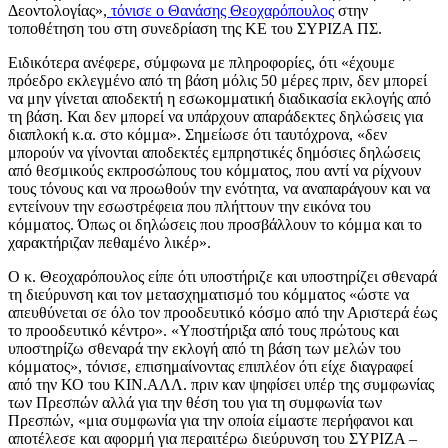
Δεοντολογίας»,
τόνισε ο Θανάσης Θεοχαρόπουλος
στην
τοποθέτηση του στη συνεδρίαση της ΚΕ του ΣΥΡΙΖΑ ΠΣ.
Ειδικότερα ανέφερε, σύμφωνα με πληροφορίες, ότι «έχουμε
πρόεδρο εκλεγμένο από τη βάση μόλις 50 μέρες πριν, δεν μπορεί
να μην γίνεται αποδεκτή η εσωκομματική διαδικασία εκλογής από
τη βάση. Και δεν μπορεί να υπάρχουν απαράδεκτες δηλώσεις για
διαπλοκή κ.α. στο κόμμα». Σημείωσε ότι ταυτόχρονα, «δεν
μπορούν να γίνονται αποδεκτές εμπρηστικές δημόσιες δηλώσεις
από θεσμικούς εκπροσώπους του κόμματος, που αντί να ρίχνουν
τους τόνους και να προωθούν την ενότητα, να αναπαράγουν και να
εντείνουν την εσωστρέφεια που πλήττουν την εικόνα του
κόμματος. Όπως οι δηλώσεις που προσβάλλουν το κόμμα και το
χαρακτήριζαν πεθαμένο λικέρ».
Ο κ. Θεοχαρόπουλος είπε ότι υποστήριζε και υποστηρίζει σθεναρά
τη διεύρυνση και τον μετασχηματισμό του κόμματος «ώστε να
απευθύνεται σε όλο τον προοδευτικό κόσμο από την Αριστερά έως
το προοδευτικό κέντρο». «Υποστήριξα από τους πρώτους και
υποστηρίζω σθεναρά την εκλογή από τη βάση των μελών του
κόμματος», τόνισε, επισημαίνοντας επιπλέον ότι είχε διαγραφεί
από την ΚΟ του ΚΙΝ.ΑΛΛ. πριν καν ψηφίσει υπέρ της συμφωνίας
των Πρεσπών αλλά για την θέση του για τη συμφωνία των
Πρεσπών, «μια συμφωνία για την οποία είμαστε περήφανοι και
αποτέλεσε και αφορμή για περαιτέρω διεύρυνση του ΣΥΡΙΖΑ –