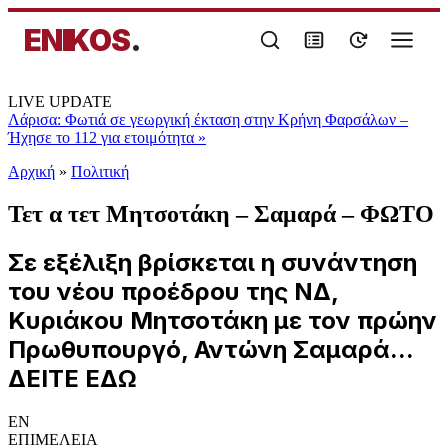
ENIKOS
.
LIVE UPDATE
Λάρισα: Φωτιά σε γεωργική έκταση στην Κρήνη Φαρσάλων –
Ήχησε το 112 για ετοιμότητα
»
Αρχική
»
Πολιτική
Τετ α τετ Μητσοτάκη – Σαμαρά – ΦΩΤΟ
Σε εξέλιξη βρίσκεται η συνάντηση
του νέου προέδρου της ΝΔ,
Κυριάκου Μητσοτάκη με τον πρώην
Πρωθυπουργό, Αντώνη Σαμαρά...
ΔΕΙΤΕ ΕΔΩ
EN
ΕΠΙΜΕΛΕΙΑ