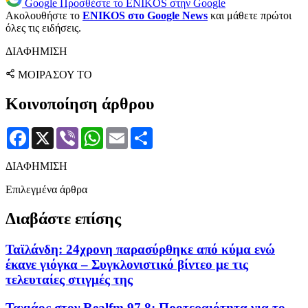
Google
Προσθέστε το ENIKOS στην Google
Ακολουθήστε το
ENIKOS στο Google News
και μάθετε πρώτοι
όλες τις ειδήσεις.
ΔΙΑΦΗΜΙΣΗ
ΜΟΙΡΑΣΟΥ ΤΟ
Κοινοποίηση άρθρου
Facebook
X
Viber
WhatsApp
Email
Μοιραστείτε
ΔΙΑΦΗΜΙΣΗ
Επιλεγμένα άρθρα
Διαβάστε επίσης
Ταϊλάνδη: 24χρονη παρασύρθηκε από κύμα ενώ
έκανε γιόγκα – Συγκλονιστικό βίντεο με τις
τελευταίες στιγμές της
Ταχιάος στον Realfm 97,8: Προτεραιότητα για το