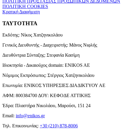
ΠΟΛΙΤΙΚΗ ΠΡΟΣΤΑΣΙΑΣ ΠΡΟΣΩΠΙΚΩΝ ΔΕΔΟΜΕΝΩΝ
ΠΟΛΙΤΙΚΗ COOKIES
Κρατική Διαφήμιση
ΤΑΥΤΟΤΗΤΑ
Εκδότης:
Νίκος Χατζηνικολάου
Γενικός Διευθυντής - Διαχειριστής:
Μάνος Νιφλής
Διευθύντρια Σύνταξης:
Στεφανία Κασίμη
Ιδιοκτησία - Δικαιούχος domain:
ENIKOS AE
Νόμιμος Εκπρόσωπος:
Στέργιος Χατζηνικολάου
Επωνυμία:
ΕΝΙΚΟΣ ΥΠΗΡΕΣΙΕΣ ΔΙΑΔΙΚΤΥΟΥ ΑΕ
ΑΦΜ:
800384700
ΔΟΥ:
ΚΕΦΟΔΕ ΑΤΤΙΚΗΣ
Έδρα:
Πλαστήρα Νικολάου, Μαρούσι, 151 24
Email:
info@enikos.gr
Τηλ. Επικοινωνίας:
+30 (210) 878-8006