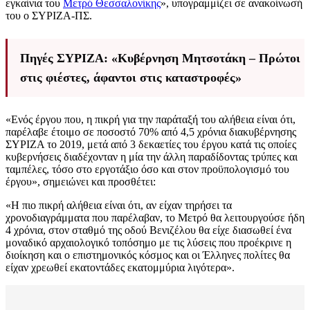
εγκαίνια του
Μετρό Θεσσαλονίκης
», υπογραμμίζει σε ανακοίνωσή
του ο ΣΥΡΙΖΑ-ΠΣ.
Πηγές ΣΥΡΙΖΑ: «Κυβέρνηση Μητσοτάκη – Πρώτοι
στις φιέστες, άφαντοι στις καταστροφές»
«Ενός έργου που, η πικρή για την παράταξή του αλήθεια είναι ότι,
παρέλαβε έτοιμο σε ποσοστό 70% από 4,5 χρόνια διακυβέρνησης
ΣΥΡΙΖΑ το 2019, μετά από 3 δεκαετίες του έργου κατά τις οποίες
κυβερνήσεις διαδέχονταν η μία την άλλη παραδίδοντας τρύπες και
ταμπέλες, τόσο στο εργοτάξιο όσο και στον προϋπολογισμό του
έργου», σημειώνει και προσθέτει:
«Η πιο πικρή αλήθεια είναι ότι, αν είχαν τηρήσει τα
χρονοδιαγράμματα που παρέλαβαν, το Μετρό θα λειτουργούσε ήδη
4 χρόνια, στον σταθμό της οδού Βενιζέλου θα είχε διασωθεί ένα
μοναδικό αρχαιολογικό τοπόσημο με τις λύσεις που προέκρινε η
διοίκηση και ο επιστημονικός κόσμος και οι Έλληνες πολίτες θα
είχαν χρεωθεί εκατοντάδες εκατομμύρια λιγότερα».