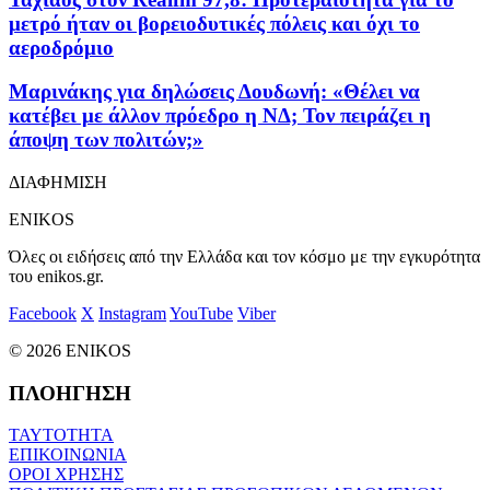
μετρό ήταν οι βορειοδυτικές πόλεις και όχι το
αεροδρόμιο
Μαρινάκης για δηλώσεις Δουδωνή: «Θέλει να
κατέβει με άλλον πρόεδρο η ΝΔ; Τον πειράζει η
άποψη των πολιτών;»
ΔΙΑΦΗΜΙΣΗ
ENIKOS
Όλες οι ειδήσεις από την Ελλάδα και τον κόσμο με την εγκυρότητα
του enikos.gr.
Facebook
X
Instagram
YouTube
Viber
© 2026 ENIKOS
ΠΛΟΗΓΗΣΗ
ΤΑΥΤΟΤΗΤΑ
ΕΠΙΚΟΙΝΩΝΙΑ
ΟΡΟΙ ΧΡΗΣΗΣ