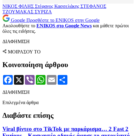
ΝΙΚΟΣ ΦΙΛΗΣ
Στέφανος Κασσελάκης
ΣΤΕΦΑΝΟΣ
ΤΖΟΥΜΑΚΑΣ
ΣΥΡΙΖΑ
Google
Προσθέστε το ENIKOS στην Google
Ακολουθήστε το
ENIKOS στο Google News
και μάθετε πρώτοι
όλες τις ειδήσεις.
ΔΙΑΦΗΜΙΣΗ
ΜΟΙΡΑΣΟΥ ΤΟ
Κοινοποίηση άρθρου
Facebook
X
Viber
WhatsApp
Email
Μοιραστείτε
ΔΙΑΦΗΜΙΣΗ
Επιλεγμένα άρθρα
Διαβάστε επίσης
Viral βίντεο στο TikTok με παρκάρισμα… 2 Fast 2
Furious – Κασκαντέρ οδηγός άφησε το αυτοκίνητό