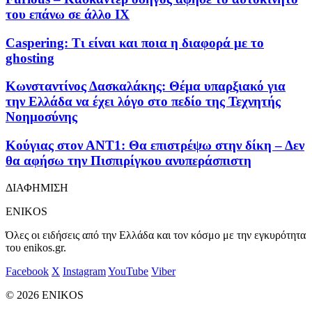
του επάνω σε άλλο ΙΧ
Caspering: Τι είναι και ποια η διαφορά με το
ghosting
Κωνσταντίνος Δασκαλάκης: Θέμα υπαρξιακό για
την Ελλάδα να έχει λόγο στο πεδίο της Τεχνητής
Νοημοσύνης
Κούγιας στον ΑΝΤ1: Θα επιστρέψω στην δίκη – Δεν
θα αφήσω την Πισπιρίγκου ανυπεράσπιστη
ΔΙΑΦΗΜΙΣΗ
ENIKOS
Όλες οι ειδήσεις από την Ελλάδα και τον κόσμο με την εγκυρότητα
του enikos.gr.
Facebook
X
Instagram
YouTube
Viber
© 2026 ENIKOS