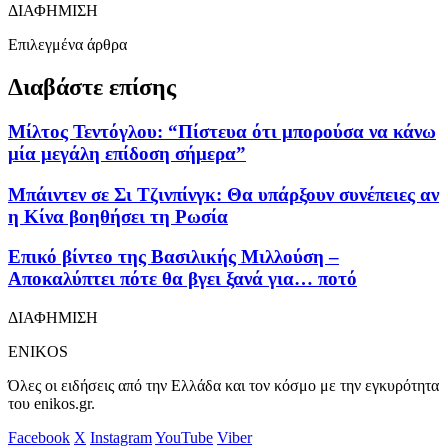
ΔΙΑΦΗΜΙΣΗ
Επιλεγμένα άρθρα
Διαβάστε επίσης
Μίλτος Τεντόγλου: “Πίστευα ότι μπορούσα να κάνω
μία μεγάλη επίδοση σήμερα”
Μπάιντεν σε Σι Τζινπίνγκ: Θα υπάρξουν συνέπειες αν
η Κίνα βοηθήσει τη Ρωσία
Επικό βίντεο της Βασιλικής Μιλλούση –
Αποκαλύπτει πότε θα βγει ξανά για… ποτό
ΔΙΑΦΗΜΙΣΗ
ENIKOS
Όλες οι ειδήσεις από την Ελλάδα και τον κόσμο με την εγκυρότητα
του enikos.gr.
Facebook
X
Instagram
YouTube
Viber