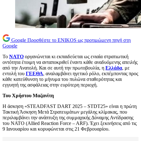
Google
Προσθέστε το ENIKOS ως προτιμώμενη πηγή στη
Google
Το
NATO
οργανώνεται κι εκπαιδεύεται ως ενιαία στρατιωτική
οντότητα έτοιμη να ανταποκριθεί έναντι κάθε αναδυόμενης απειλής
από την Ανατολή. Και σε αυτή την πρωτοβουλία, η
Ελλάδα
, με
εντολή του
ΓΕΕΘΑ
, αναλαμβάνει ηγετικό ρόλο, εκπέμποντας προς
κάθε κατεύθυνση το μήνυμα του πυλώνα σταθερότητας και
εγγυητή της ασφάλειας στην ευρύτερη περιοχή.
Του Χρήστου Μαζανίτη
Η άσκηση «STEADFAST DART 2025 – STDT25» είναι η πρώτη
Τακτική Άσκηση Μετά Στρατευμάτων μεγάλης κλίμακας, που
περιλαμβάνει την ανάπτυξη της συμμαχικής Δύναμης Αντίδρασης
του ΝΑΤΟ (Allied Reaction Force – ARF). Έχει ξεκινήσεις από τις
9 Ιανουαρίου και κορυφώνεται στις 21 Φεβρουαρίου.