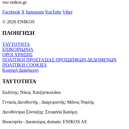
του enikos.gr.
Facebook
X
Instagram
YouTube
Viber
© 2026 ENIKOS
ΠΛΟΗΓΗΣΗ
ΤΑΥΤΟΤΗΤΑ
ΕΠΙΚΟΙΝΩΝΙΑ
ΟΡΟΙ ΧΡΗΣΗΣ
ΠΟΛΙΤΙΚΗ ΠΡΟΣΤΑΣΙΑΣ ΠΡΟΣΩΠΙΚΩΝ ΔΕΔΟΜΕΝΩΝ
ΠΟΛΙΤΙΚΗ COOKIES
Κρατική Διαφήμιση
ΤΑΥΤΟΤΗΤΑ
Εκδότης:
Νίκος Χατζηνικολάου
Γενικός Διευθυντής - Διαχειριστής:
Μάνος Νιφλής
Διευθύντρια Σύνταξης:
Στεφανία Κασίμη
Ιδιοκτησία - Δικαιούχος domain:
ENIKOS AE