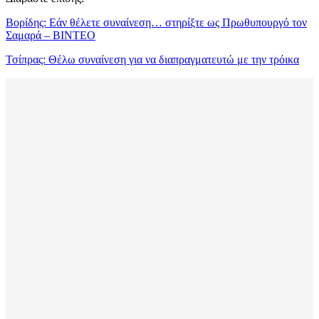
Βορίδης: Εάν θέλετε συναίνεση… στηρίξτε ως Πρωθυπουργό τον
Σαμαρά – ΒΙΝΤΕΟ
Τσίπρας: Θέλω συναίνεση για να διαπραγματευτώ με την τρόικα