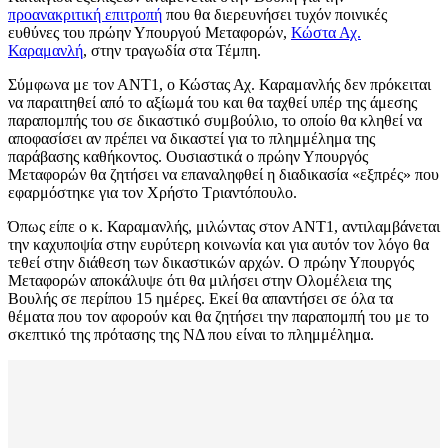
προανακριτική επιτροπή
που θα διερευνήσει τυχόν ποινικές
ευθύνες του πρώην Υπουργού Μεταφορών,
Κώστα Αχ.
Καραμανλή
, στην τραγωδία στα Τέμπη.
Σύμφωνα με τον ΑΝΤ1, ο Κώστας Αχ. Καραμανλής δεν πρόκειται
να παραιτηθεί από το αξίωμά του και θα ταχθεί υπέρ της άμεσης
παραπομπής του σε δικαστικό συμβούλιο, το οποίο θα κληθεί να
αποφασίσει αν πρέπει να δικαστεί για το πλημμέλημα της
παράβασης καθήκοντος. Ουσιαστικά ο πρώην Υπουργός
Μεταφορών θα ζητήσει να επαναληφθεί η διαδικασία «εξπρές» που
εφαρμόστηκε για τον Χρήστο Τριαντόπουλο.
Όπως είπε ο κ. Καραμανλής, μιλώντας στον ΑΝΤ1, αντιλαμβάνεται
την καχυποψία στην ευρύτερη κοινωνία και για αυτόν τον λόγο θα
τεθεί στην διάθεση των δικαστικών αρχών. Ο πρώην Υπουργός
Μεταφορών αποκάλυψε ότι θα μιλήσει στην Ολομέλεια της
Βουλής σε περίπου 15 ημέρες. Εκεί θα απαντήσει σε όλα τα
θέματα που τον αφορούν και θα ζητήσει την παραπομπή του με το
σκεπτικό της πρότασης της ΝΔ που είναι το πλημμέλημα.