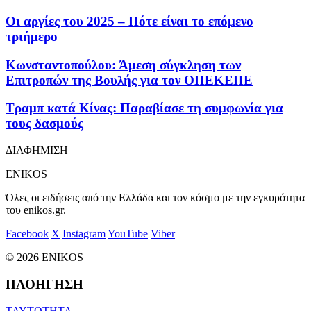
Οι αργίες του 2025 – Πότε είναι το επόμενο
τριήμερο
Κωνσταντοπούλου: Άμεση σύγκληση των
Επιτροπών της Βουλής για τον ΟΠΕΚΕΠΕ
Τραμπ κατά Κίνας: Παραβίασε τη συμφωνία για
τους δασμούς
ΔΙΑΦΗΜΙΣΗ
ENIKOS
Όλες οι ειδήσεις από την Ελλάδα και τον κόσμο με την εγκυρότητα
του enikos.gr.
Facebook
X
Instagram
YouTube
Viber
© 2026 ENIKOS
ΠΛΟΗΓΗΣΗ
ΤΑΥΤΟΤΗΤΑ