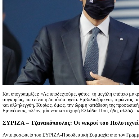
Και υπογραμμίζει: «Ας υποδεχτούμε, φέτος, τη μεγάλη επέτειο μακρι
συγκυρίας, που είναι η δημόσια υγεία: Εμβολιαζόμενοι, τηρώντας 
και αλληλεγγύη. Κυρίως, όμως, την ώριμη κατάθεση της προσωπικής
Εμπνέοντας, πλέον, μία νέα και ισχυρή Ελλάδα. Που, ήδη, αλλάζει κ
ΣΥΡΙΖΑ – Τζανακόπουλος: Οι νεκροί του Πολυτεχνεί
Αντιπροσωπεία του ΣΥΡΙΖΑ-Προοδευτική Συμμαχία υπό τον Γραμμα