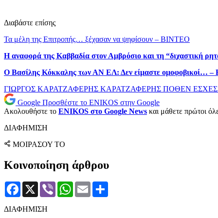
Διαβάστε επίσης
Τα μέλη της Επιτροπής… ξέχασαν να ψηφίσουν – ΒΙΝΤΕΟ
Η αναφορά της Καββαδία στον Αμβρόσιο και τη “διχαστική ρη
Ο Βασίλης Κόκκαλης των ΑΝ ΕΛ: Δεν είμαστε ομοφοβικοί… 
ΓΙΩΡΓΟΣ ΚΑΡΑΤΖΑΦΕΡΗΣ
ΚΑΡΑΤΖΑΦΕΡΗΣ
ΠΟΘΕΝ ΕΣΧΕ
Google
Προσθέστε το ENIKOS στην Google
Ακολουθήστε το
ENIKOS στο Google News
και μάθετε πρώτοι όλες
ΔΙΑΦΗΜΙΣΗ
ΜΟΙΡΑΣΟΥ ΤΟ
Κοινοποίηση άρθρου
Facebook
X
Viber
WhatsApp
Email
Μοιραστείτε
ΔΙΑΦΗΜΙΣΗ