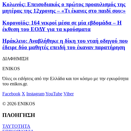
Κολωνός: Επεισοδιακός ο πρώτος προαυλισμός της
μητέρας της 12χρονης – «Τι έκανες στο παιδί σου;»
Κορονοϊός: 164 νεκροί μέσα σε μία εβδομάδα – Η
έκθεση του ΕΟΔΥ για τα κρούσματα
Ηράκλειο: Αναβλήθηκε η δίκη του νταή οδηγού που
έδειρε δύο μαθητές επειδή του έκαναν παρατήρηση
ΔΙΑΦΗΜΙΣΗ
ENIKOS
Όλες οι ειδήσεις από την Ελλάδα και τον κόσμο με την εγκυρότητα
του enikos.gr.
Facebook
X
Instagram
YouTube
Viber
© 2026 ENIKOS
ΠΛΟΗΓΗΣΗ
ΤΑΥΤΟΤΗΤΑ