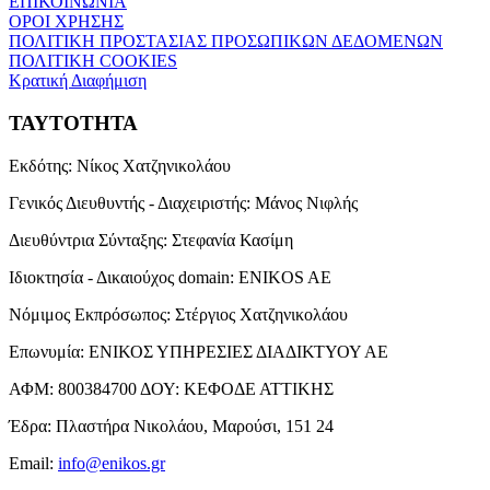
ΕΠΙΚΟΙΝΩΝΙΑ
ΟΡΟΙ ΧΡΗΣΗΣ
ΠΟΛΙΤΙΚΗ ΠΡΟΣΤΑΣΙΑΣ ΠΡΟΣΩΠΙΚΩΝ ΔΕΔΟΜΕΝΩΝ
ΠΟΛΙΤΙΚΗ COOKIES
Κρατική Διαφήμιση
ΤΑΥΤΟΤΗΤΑ
Εκδότης:
Νίκος Χατζηνικολάου
Γενικός Διευθυντής - Διαχειριστής:
Μάνος Νιφλής
Διευθύντρια Σύνταξης:
Στεφανία Κασίμη
Ιδιοκτησία - Δικαιούχος domain:
ENIKOS AE
Νόμιμος Εκπρόσωπος:
Στέργιος Χατζηνικολάου
Επωνυμία:
ΕΝΙΚΟΣ ΥΠΗΡΕΣΙΕΣ ΔΙΑΔΙΚΤΥΟΥ ΑΕ
ΑΦΜ:
800384700
ΔΟΥ:
ΚΕΦΟΔΕ ΑΤΤΙΚΗΣ
Έδρα:
Πλαστήρα Νικολάου, Μαρούσι, 151 24
Email:
info@enikos.gr