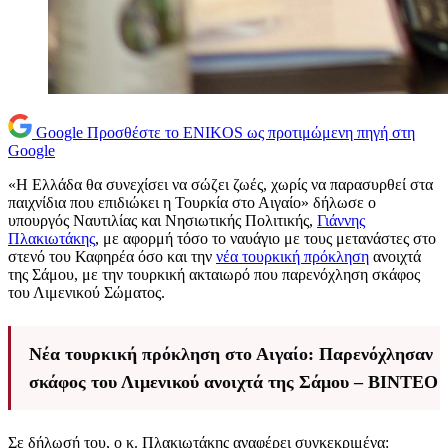
Google
Προσθέστε το ENIKOS ως προτιμώμενη πηγή στη
Google
«Η Ελλάδα θα συνεχίσει να σώζει ζωές, χωρίς να παρασυρθεί στα
παιχνίδια που επιδιώκει η Τουρκία στο Αιγαίο» δήλωσε ο
υπουργός Ναυτιλίας και Νησιωτικής Πολιτικής,
Γιάννης
Πλακιωτάκης
, με αφορμή τόσο το ναυάγιο με τους μετανάστες στο
στενό του Καφηρέα όσο και την
νέα τουρκική πρόκληση
ανοιχτά
της Σάμου, με την τουρκική ακταιωρό που παρενόχληση σκάφος
του Λιμενικού Σώματος.
Νέα τουρκική πρόκληση στο Αιγαίο: Παρενόχλησαν
σκάφος του Λιμενικού ανοιχτά της Σάμου – ΒΙΝΤΕΟ
Σε δήλωσή του, ο κ. Πλακιωτάκης αναφέρει συγκεκριμένα: