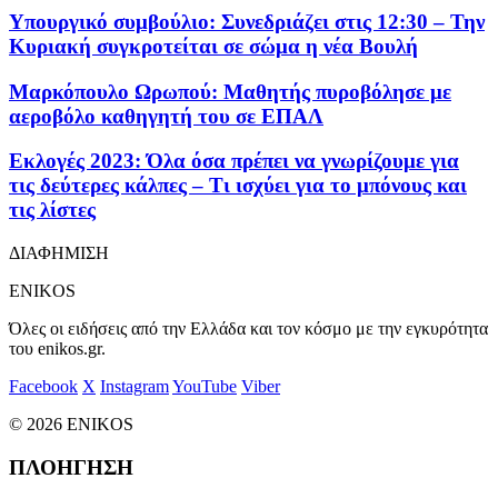
Υπουργικό συμβούλιο: Συνεδριάζει στις 12:30 – Την
Κυριακή συγκροτείται σε σώμα η νέα Βουλή
Μαρκόπουλο Ωρωπού: Μαθητής πυροβόλησε με
αεροβόλο καθηγητή του σε ΕΠΑΛ
Εκλογές 2023: Όλα όσα πρέπει να γνωρίζουμε για
τις δεύτερες κάλπες – Τι ισχύει για το μπόνους και
τις λίστες
ΔΙΑΦΗΜΙΣΗ
ENIKOS
Όλες οι ειδήσεις από την Ελλάδα και τον κόσμο με την εγκυρότητα
του enikos.gr.
Facebook
X
Instagram
YouTube
Viber
© 2026 ENIKOS
ΠΛΟΗΓΗΣΗ