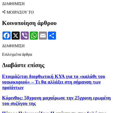
ΔΙΑΦΗΜΙΣΗ
ΜΟΙΡΑΣΟΥ ΤΟ
Κοινοποίηση άρθρου
Facebook
X
Viber
WhatsApp
Email
Μοιραστείτε
ΔΙΑΦΗΜΙΣΗ
Επιλεγμένα άρθρα
Διαβάστε επίσης
Ετοιμάζεται διορθωτική ΚΥΑ για το «καλάθι του
νοικοκυριού» – Τι θα αλλάξει στη σήμανση των
προϊόντων
Κόρινθος: 50χρονη μαχαίρωσε την 25χρονη ερωμένη
του συζύγου της