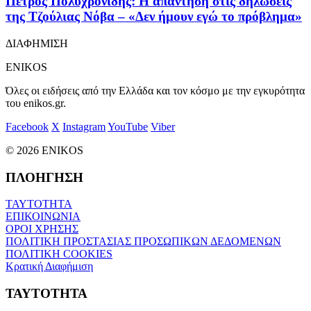
Πέτρος Πολυχρονίδης: Η απάντηση στις δηλώσεις
της Τζούλιας Νόβα – «Δεν ήμουν εγώ το πρόβλημα»
ΔΙΑΦΗΜΙΣΗ
ENIKOS
Όλες οι ειδήσεις από την Ελλάδα και τον κόσμο με την εγκυρότητα
του enikos.gr.
Facebook
X
Instagram
YouTube
Viber
© 2026 ENIKOS
ΠΛΟΗΓΗΣΗ
ΤΑΥΤΟΤΗΤΑ
ΕΠΙΚΟΙΝΩΝΙΑ
ΟΡΟΙ ΧΡΗΣΗΣ
ΠΟΛΙΤΙΚΗ ΠΡΟΣΤΑΣΙΑΣ ΠΡΟΣΩΠΙΚΩΝ ΔΕΔΟΜΕΝΩΝ
ΠΟΛΙΤΙΚΗ COOKIES
Κρατική Διαφήμιση
ΤΑΥΤΟΤΗΤΑ